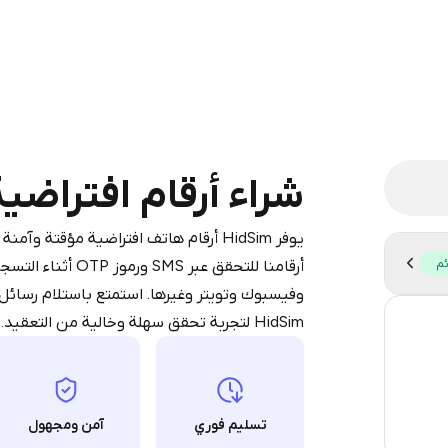
legram is a simple two-step process:
iumBot
in Telegram using your card (or
شراء أرقام افتراضية لـ ch
pple Pay, or other supported methods).
d complete the HidSim credit purchase.
يوفر HidSim أرقام هاتف افتراضية مؤقتة و
ئم
أرقامنا للتحقق عب
Step 1: Create the order on HidSim
Pay with Telegram
وفيسبوك وتويتر وغيرها. استمتع باستلام رسائل
HidSim لتجربة تحقق سهلة وخالية من التعقيد.
58
14
9
تسليم فوري
آمن ومجهول
4