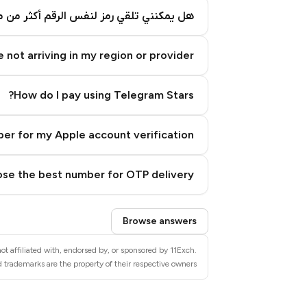
هل يمكنني تلقي رمز لنفس الرقم أكثر من م
 not arriving in my region or provider?
How do I pay using Telegram Stars?
er for my Apple account verification?
se the best number for OTP delivery?
Step 3: Pay our bot with Stars
Browse answers
ot affiliated with, endorsed by, or sponsored by 11Exch.
 trademarks are the property of their respective owners.