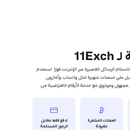
Purchasing credits through Te
You purchase Stars via the official
@Prem
11Ex
Google Pay, A
You use those Stars to pay our bot an
آمنة لاستلام الرسائل القصيرة عبر الإنترنت فورًا. استخدم
ر SMS ورموز OTP أثناء التسجيل على منصات شهيرة مثل واتساب وأمازون
 مجهول وموثوق مع خدمة الأرقام الافتراضية من
Stars
العملات المشفرة
ادفع فقط مقابل
مقبولة
الرموز المستلمة