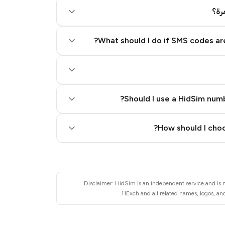
رة؟
What should I do if SMS codes are
Should I use a HidSim numb
Quality High To Low
How should I choo
Price High To Low
Disclaimer: HidSim is an independent service and is n
11Exch and all related names, logos, and