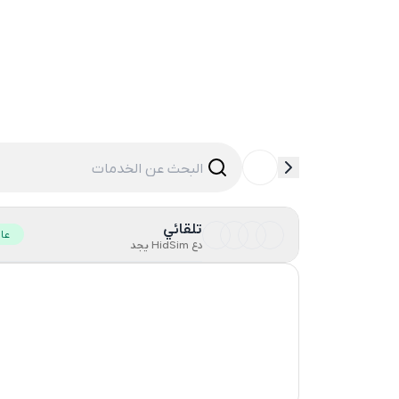
تلقائي
عا
دع HidSim يجد
Hong Kong
United States Of America
United Kingdom
India