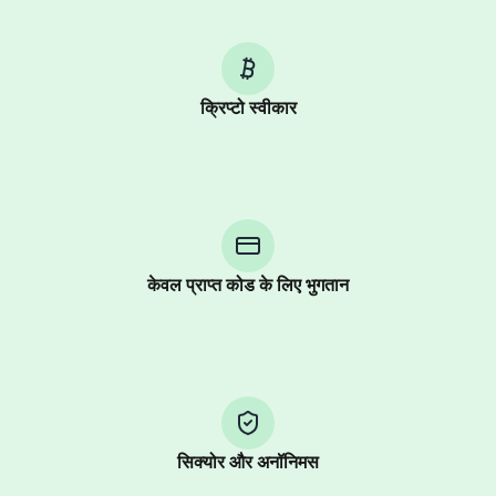
क्रिप्टो स्वीकार
Purchasing credits through Telegram is a simple two-
step process:
You purchase Stars via the official
@PremiumBot
in
Telegram using your card (or Google Pay, Apple Pay, or
other supported methods).
केवल प्राप्त कोड के लिए भुगतान
You use those Stars to pay our bot and complete the
HidSim credit purchase.
Step 1: Create the order on HidSim
Pay with Telegram Stars
सिक्योर और अनॉनिमस