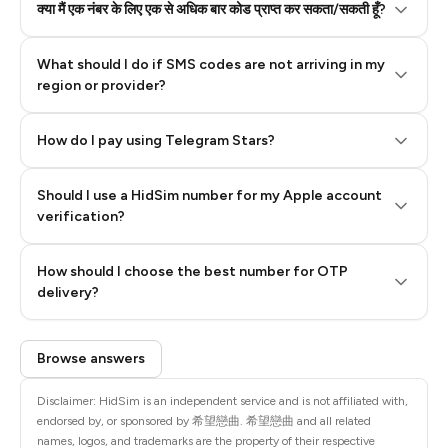
क्या मैं एक नंबर के लिए एक से अधिक बार कोड प्राप्त कर सकता/सकती हूँ?
What should I do if SMS codes are not arriving in my
region or provider?
How do I pay using Telegram Stars?
Should I use a HidSim number for my Apple account
Step 3: Pay our bot with Stars
verification?
Quality High To Low
How should I choose the best number for OTP
Price High To
delivery?
Low
Browse answers
Disclaimer: HidSim is an independent service and is not affiliated with,
endorsed by, or sponsored by 希望戀曲. 希望戀曲 and all related
names, logos, and trademarks are the property of their respective