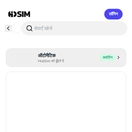
लॉगिन
HidSim
ऑटोमैटिक
फ़्लोटिंग
HidSim को ढूँढने दें
Hong Kong
55
United States Of America
14
United Kingdom
9
Indonesia
5
Malaysia
5