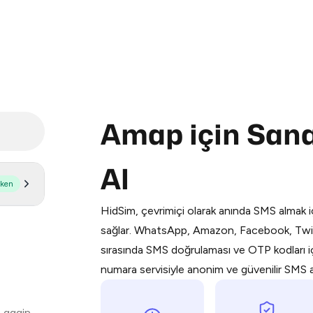
Amap için San
Purchasing credits through Telegram
Al
You purchase Stars via the official
@Pr
şken
Google Pay, Apple Pay, or other supp
HidSim, çevrimiçi olarak anında SMS almak iç
You use those Stars to pay our bot an
sağlar. WhatsApp, Amazon, Facebook, Twit
sırasında SMS doğrulaması ve OTP kodları içi
Step 1: Create the order on HidSim
numara servisiyle anonim ve güvenilir SMS alı
Stars
 again