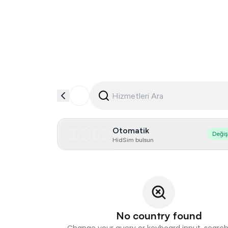
Otomatik
Deği
HidSim bulsun
No country found
Change your query or keyboard input, search