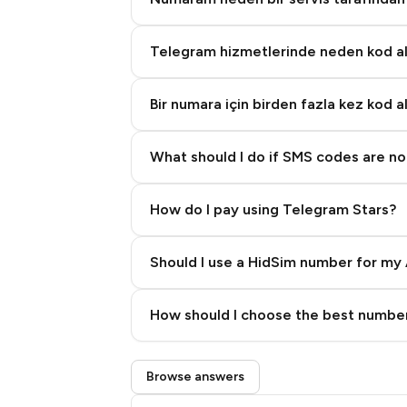
Telegram hizmetlerinde neden kod 
Bir numara için birden fazla kez kod a
What should I do if SMS codes are not
How do I pay using Telegram Stars?
Should I use a HidSim number for my 
Quality High To Low
How should I choose the best number
Price High To Low
Step 3: Pay our bot with Stars
Browse answers