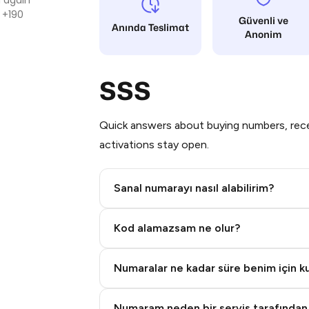
 +190
Güvenli ve
Anında Teslimat
Anonim
SSS
Quick answers about buying numbers, rece
activations stay open.
Sanal numarayı nasıl alabilirim?
Step 2: Buy Stars in Telegram
Kod alamazsam ne olur?
Numaralar ne kadar süre benim için kul
Numaram neden bir servis tarafından