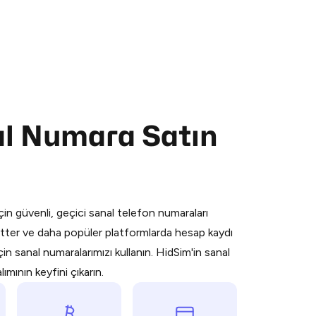
al Numara Satın
 is a simple two-step process:
emiumBot
in Telegram using your card (or
orted methods).
in güvenli, geçici sanal telefon numaraları
d complete the HidSim credit purchase.
ter ve daha popüler platformlarda hesap kaydı
n sanal numaralarımızı kullanın. HidSim'in sanal
Pay with Telegram
mının keyfini çıkarın.