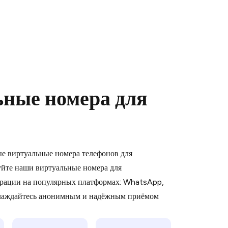
ьные номера для
 is a simple two-step process:
emiumBot
in Telegram using your card (or
ые виртуальные номера телефонов для
orted methods).
йте наши виртуальные номера для
d complete the HidSim credit purchase.
рации на популярных платформах: WhatsApp,
слаждайтесь анонимным и надёжным приёмом
Pay with Telegram