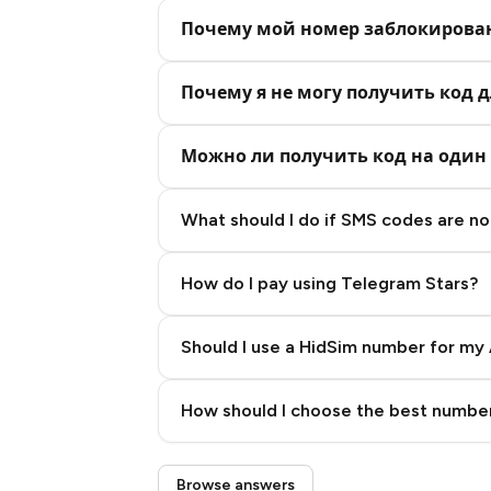
Почему мой номер заблокирова
Почему я не могу получить код д
Можно ли получить код на один 
What should I do if SMS codes are not
How do I pay using Telegram Stars?
Should I use a HidSim number for my 
Quality High To Low
How should I choose the best number
Price High To Low
Step 3: Pay our bot with Stars
Browse answers