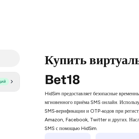
Купить виртуал
Bet18
щий
Purchasing credits through Telegram
You purchase Stars via the official
@Pr
HidSim предоставляет безопасные временн
Google Pay, Apple Pay, or other supp
мгновенного приёма SMS онлайн. Использу
You use those Stars to pay our bot an
SMS‑верификации и OTP‑кодов при регист
Amazon, Facebook, Twitter и других. На
Step 1: Create the order on HidSim
SMS с помощью HidSim.
Stars