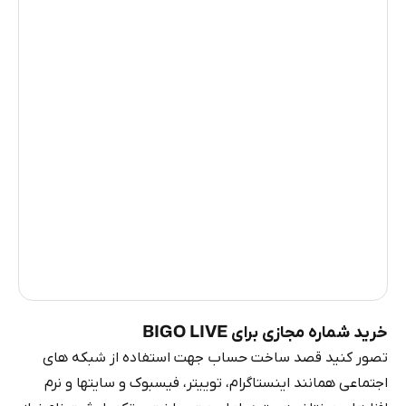
لائوس
6
ویتنام
5
صربستان
4
بوسنی و هرزگوین
4
کامرون
3
مراکش
3
اندونزی
2
روسیه
0.21
خرید شماره مجازی برای BIGO LIVE
تصور کنید قصد ساخت حساب جهت استفاده از شبکه های
اجتماعی همانند اینستاگرام، توییتر، فیسبوک و سایتها و نرم