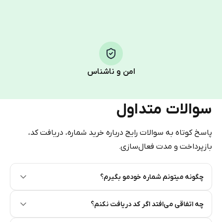
HidSim credit purchase.
Step 1: Create the order on HidSim
Pay with Telegram Stars
امن و ناشناس
سوالات متداول
پاسخ کوتاه به سوالات رایج درباره خرید شماره، دریافت کد،
بازپرداخت و مدت فعال‌سازی.
چگونه میتونم شماره خودمو بگیرم؟
Step 2: Buy Stars in Telegram
چه اتفاقی می‌افتد اگر کد دریافت نکنم؟