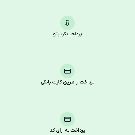
پرداخت کریپتو
پرداخت از طریق کارت بانکی
Purchasing credits through Telegram is a simple two-
step process:
You purchase Stars via the official
@PremiumBot
in
Telegram using your card (or Google Pay, Apple Pay, or
other supported methods).
پرداخت به ازای کد
You use those Stars to pay our bot and complete the