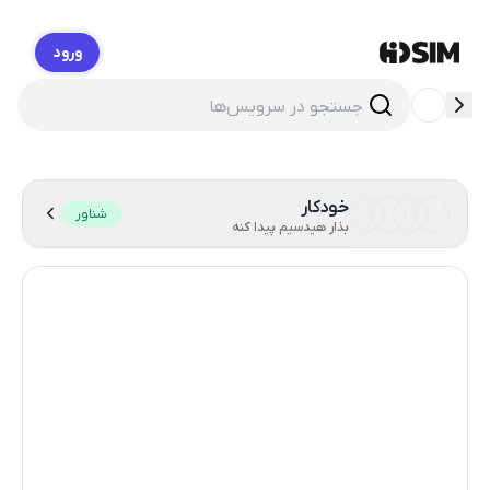
ورود
HidSim
خودکار
شناور
بذار هیدسیم پیدا کنه
پرتغال
12
نیوزلند
93
ایالات متحده آمریکا
41
کامبوج
38
زامبیا
14