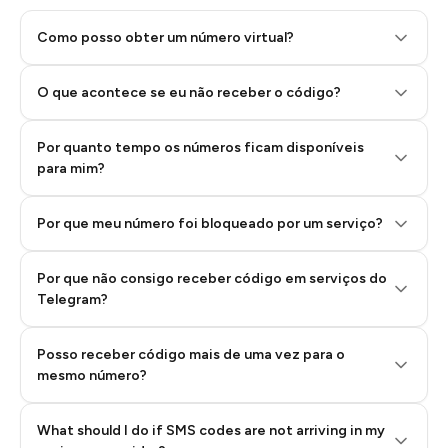
Como posso obter um número virtual?
O que acontece se eu não receber o código?
Por quanto tempo os números ficam disponíveis
Step 2: Buy Stars in Telegram
para mim?
Por que meu número foi bloqueado por um serviço?
Por que não consigo receber código em serviços do
Telegram?
Posso receber código mais de uma vez para o
mesmo número?
What should I do if SMS codes are not arriving in my