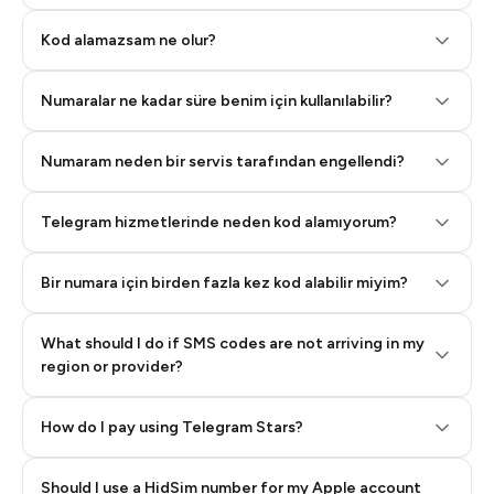
Step 2: Buy Stars in Telegram
Kod alamazsam ne olur?
Numaralar ne kadar süre benim için kullanılabilir?
Numaram neden bir servis tarafından engellendi?
Telegram hizmetlerinde neden kod alamıyorum?
Bir numara için birden fazla kez kod alabilir miyim?
What should I do if SMS codes are not arriving in my
region or provider?
How do I pay using Telegram Stars?
Should I use a HidSim number for my Apple account