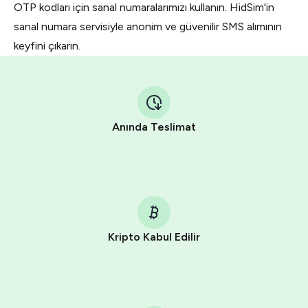
OTP kodları için sanal numaralarımızı kullanın. HidSim'in
sanal numara servisiyle anonim ve güvenilir SMS alımının
keyfini çıkarın.
Anında Teslimat
Kripto Kabul Edilir
Purchasing credits through Telegram is a simple two-
step process:
You purchase Stars via the official
@PremiumBot
in