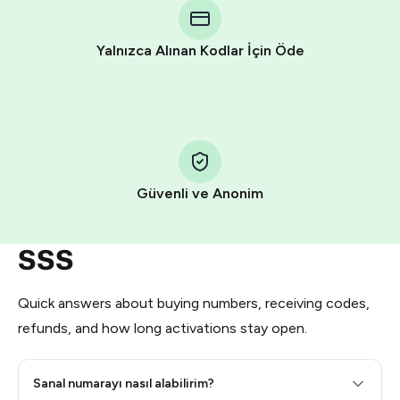
Telegram using your card (or Google Pay, Apple Pay, or
other supported methods).
Yalnızca Alınan Kodlar İçin Öde
You use those Stars to pay our bot and complete the
HidSim credit purchase.
Step 1: Create the order on HidSim
Pay with Telegram Stars
Güvenli ve Anonim
SSS
Quick answers about buying numbers, receiving codes,
refunds, and how long activations stay open.
Sanal numarayı nasıl alabilirim?