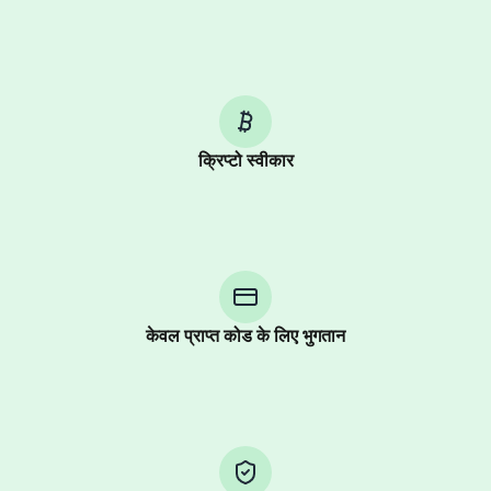
क्रिप्टो स्वीकार
Purchasing credits through Telegram is a simple two-
step process:
You purchase Stars via the official
@PremiumBot
in
Telegram using your card (or Google Pay, Apple Pay, or
other supported methods).
केवल प्राप्त कोड के लिए भुगतान
You use those Stars to pay our bot and complete the
HidSim credit purchase.
Step 1: Create the order on HidSim