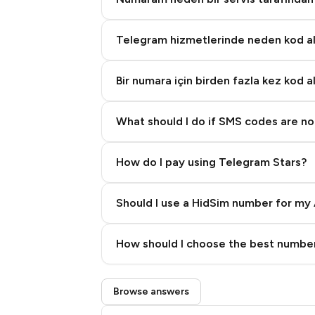
Telegram hizmetlerinde neden kod 
Bir numara için birden fazla kez kod a
What should I do if SMS codes are not
How do I pay using Telegram Stars?
Should I use a HidSim number for my 
Quality High To Low
How should I choose the best number
Price High To Low
Step 3: Pay our bot with Stars
Browse answers