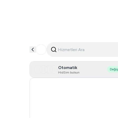
Otomatik
Deği
HidSim bulsun
Hong Kong
United States Of America
United Kingdom
India