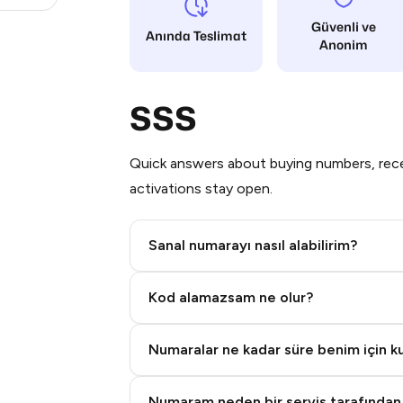
Güvenli ve
Anında Teslimat
Anonim
SSS
Quick answers about buying numbers, rece
activations stay open.
Sanal numarayı nasıl alabilirim?
Step 2: Buy Stars in Telegram
Kod alamazsam ne olur?
Numaralar ne kadar süre benim için kul
Numaram neden bir servis tarafından