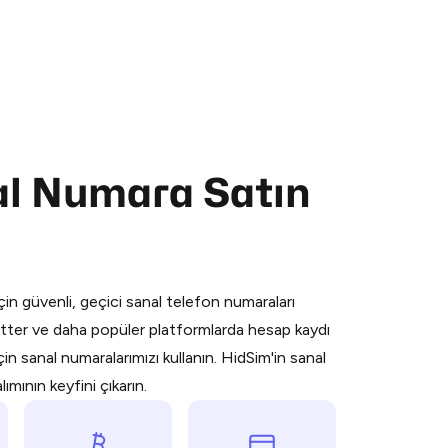
nal Numara Satın
 is a simple two-step process:
emiumBot
in Telegram using your card (or
orted methods).
in güvenli, geçici sanal telefon numaraları
d complete the HidSim credit purchase.
ter ve daha popüler platformlarda hesap kaydı
n sanal numaralarımızı kullanın. HidSim'in sanal
Pay with Telegram
mının keyfini çıkarın.