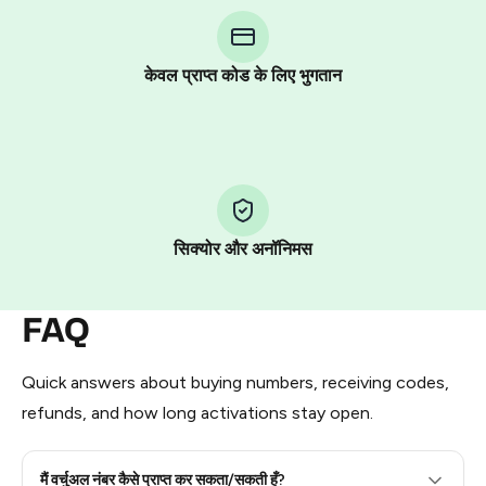
Telegram using your card (or Google Pay, Apple Pay, or
other supported methods).
केवल प्राप्त कोड के लिए भुगतान
You use those Stars to pay our bot and complete the
HidSim credit purchase.
Step 1: Create the order on HidSim
Pay with Telegram Stars
सिक्योर और अनॉनिमस
FAQ
Quick answers about buying numbers, receiving codes,
refunds, and how long activations stay open.
मैं वर्चुअल नंबर कैसे प्राप्त कर सकता/सकती हूँ?