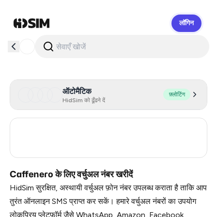
लॉगिन
HidSim
ऑटोमैटिक
फ़्लोटिंग
HidSim को ढूँढने दें
Poland
15
Turkey
13
Caffenero के लिए वर्चुअल नंबर खरीदें
HidSim सुरक्षित, अस्थायी वर्चुअल फ़ोन नंबर उपलब्ध कराता है ताकि आप
तुरंत ऑनलाइन SMS प्राप्त कर सकें। हमारे वर्चुअल नंबरों का उपयोग
लोकप्रिय प्लेटफ़ॉर्म जैसे WhatsApp, Amazon, Facebook,