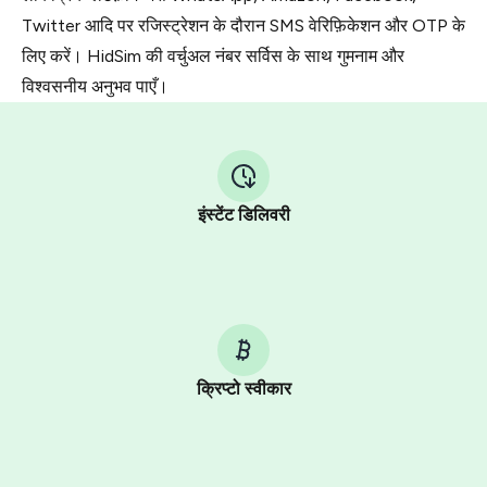
Twitter आदि पर रजिस्ट्रेशन के दौरान SMS वेरिफ़िकेशन और OTP के
लिए करें। HidSim की वर्चुअल नंबर सर्विस के साथ गुमनाम और
विश्वसनीय अनुभव पाएँ।
इंस्टेंट डिलिवरी
क्रिप्टो स्वीकार
Purchasing credits through Telegram is a simple two-
step process:
You purchase Stars via the official
@PremiumBot
in