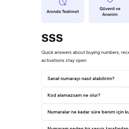
Güvenli ve
Anında Teslimat
Anonim
SSS
Quick answers about buying numbers, rece
activations stay open.
Sanal numarayı nasıl alabilirim?
Step 2: Buy Stars in Telegram
Kod alamazsam ne olur?
Numaralar ne kadar süre benim için kul
Numaram neden bir servis tarafından