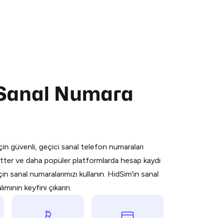
 Sanal Numara
 is a simple two-step process:
emiumBot
in Telegram using your card (or
orted methods).
in güvenli, geçici sanal telefon numaraları
d complete the HidSim credit purchase.
ter ve daha popüler platformlarda hesap kaydı
n sanal numaralarımızı kullanın. HidSim'in sanal
Pay with Telegram
mının keyfini çıkarın.