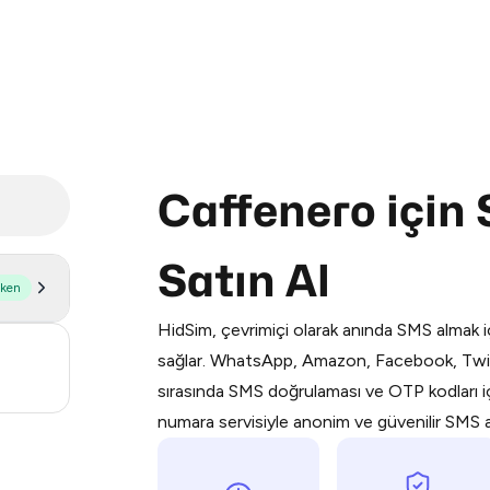
Caffenero için
Purchasing credits through Telegram
Satın Al
You purchase Stars via the official
@Pr
şken
Google Pay, Apple Pay, or other supp
HidSim, çevrimiçi olarak anında SMS almak iç
You use those Stars to pay our bot an
15
sağlar. WhatsApp, Amazon, Facebook, Twit
sırasında SMS doğrulaması ve OTP kodları içi
Step 1: Create the order on HidSim
13
numara servisiyle anonim ve güvenilir SMS alı
Stars