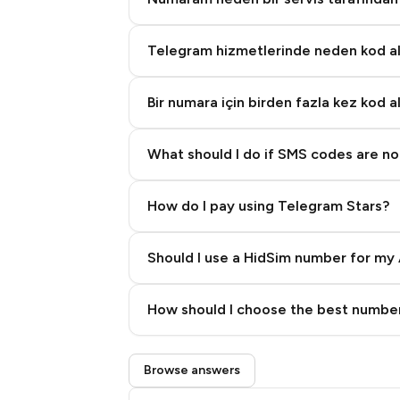
Telegram hizmetlerinde neden kod 
Bir numara için birden fazla kez kod a
What should I do if SMS codes are not
How do I pay using Telegram Stars?
Should I use a HidSim number for my 
Quality High To Low
How should I choose the best number
Price High To Low
Step 3: Pay our bot with Stars
Browse answers