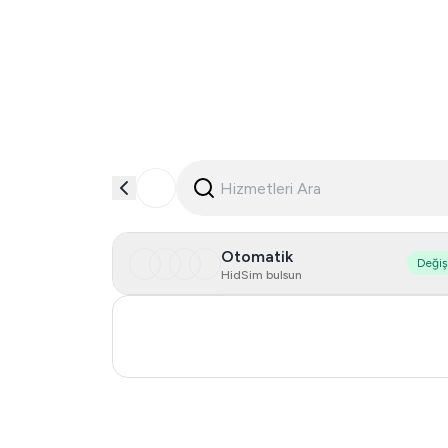
Otomatik
Deği
HidSim bulsun
Poland
Turkey