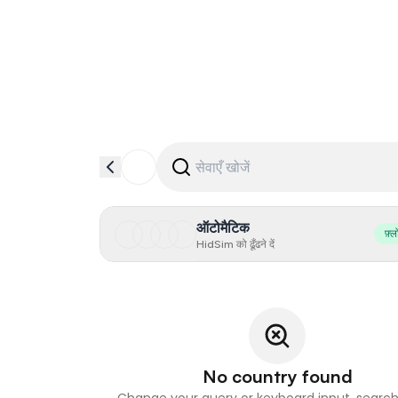
ऑटोमैटिक
फ़्ल
HidSim को ढूँढने दें
No country found
Change your query or keyboard input, search