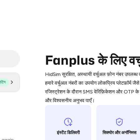
Purchasing credits through Telegram
Fanplus के लिए वर्च
You purchase Stars via the official
@Pr
Google Pay, Apple Pay, or other supp
HidSim सुरक्षित, अस्थायी वर्चुअल फ़ोन नंबर उपलब्
You use those Stars to pay our bot an
ोटिंग
हमारे वर्चुअल नंबरों का उपयोग लोकप्रिय प्लेटफ़
रजिस्ट्रेशन के दौरान SMS वेरिफ़िकेशन और OTP के ल
Step 1: Create the order on HidSim
और विश्वसनीय अनुभव पाएँ।
Stars
इंस्टेंट डिलिवरी
सिक्योर और अनॉनिमस
 again