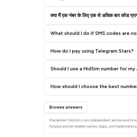
क्या मैं एक नंबर के लिए एक से अधिक बार कोड प्
What should I do if SMS codes are not
How do I pay using Telegram Stars?
Should I use a HidSim number for my 
Quality High To Low
How should I choose the best number
Price High To Low
Step 3: Pay our bot with Stars
Browse answers
Disclaimer: HidSim is an independent service and is not
Fanplus and all related names, logos, and trademarks ar