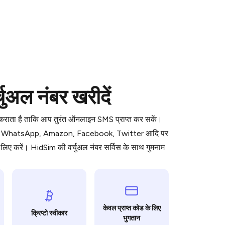
 is a simple two-step process:
ुअल नंबर खरीदें
emiumBot
in Telegram using your card (or
orted methods).
ध कराता है ताकि आप तुरंत ऑनलाइन SMS प्राप्त कर सकें।
d complete the HidSim credit purchase.
ॉर्म जैसे WhatsApp, Amazon, Facebook, Twitter आदि पर
िए करें। HidSim की वर्चुअल नंबर सर्विस के साथ गुमनाम
Pay with Telegram
केवल प्राप्त कोड के लिए
क्रिप्टो स्वीकार
भुगतान