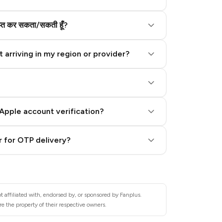
राप्त कर सकता/सकती हूँ?
 arriving in my region or provider?
Apple account verification?
 for OTP delivery?
 affiliated with, endorsed by, or sponsored by Fanplus.
e the property of their respective owners.