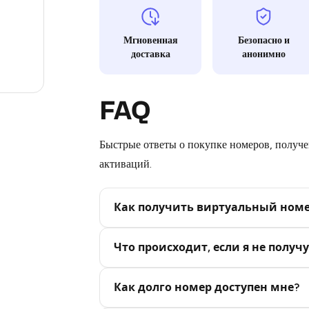
12
Мгновенная
Безопасно и
доставка
анонимно
3
.23
FAQ
Быстрые ответы о покупке номеров, получен
активаций.
Как получить виртуальный ном
Step 2: Buy Stars in Telegram
Что происходит, если я не получу
Как долго номер доступен мне?