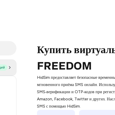
Купить виртуал
FREEDOM
щий
Purchasing credits through Telegram
You purchase Stars via the official
@Pr
HidSim предоставляет безопасные временн
Google Pay, Apple Pay, or other supp
57
мгновенного приёма SMS онлайн. Использу
You use those Stars to pay our bot an
SMS‑верификации и OTP‑кодов при регист
14
Amazon, Facebook, Twitter и других. На
Step 1: Create the order on HidSim
11
SMS с помощью HidSim.
Stars
9