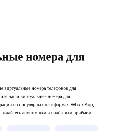
ьные номера для
 is a simple two-step process:
emiumBot
in Telegram using your card (or
ые виртуальные номера телефонов для
orted methods).
йте наши виртуальные номера для
d complete the HidSim credit purchase.
рации на популярных платформах: WhatsApp,
слаждайтесь анонимным и надёжным приёмом
Pay with Telegram