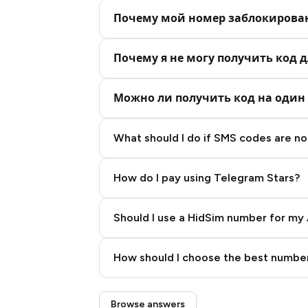
Почему мой номер заблокирова
Почему я не могу получить код д
Можно ли получить код на один 
What should I do if SMS codes are not
How do I pay using Telegram Stars?
Should I use a HidSim number for my 
Quality High To Low
How should I choose the best number
Price High To Low
Step 3: Pay our bot with Stars
Browse answers