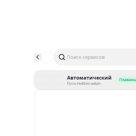
Автоматический
Плаваю
Пусть HidSim найдёт
Hong Kong
United States Of America
Mexico
United Kingdom