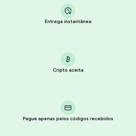
Entrega instantânea
Cripto aceita
Purchasing credits through Telegram is a simple two-
step process:
You purchase Stars via the official
@PremiumBot
in
Pague apenas pelos códigos recebidos
Telegram using your card (or Google Pay, Apple Pay, or
other supported methods).