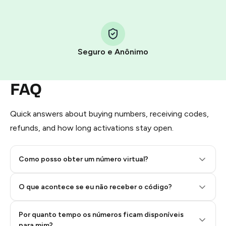
You use those Stars to pay our bot and complete the
HidSim credit purchase.
Seguro e Anônimo
Step 1: Create the order on HidSim
Pay with Telegram Stars
FAQ
Quick answers about buying numbers, receiving codes,
refunds, and how long activations stay open.
Como posso obter um número virtual?
O que acontece se eu não receber o código?
Por quanto tempo os números ficam disponíveis
Step 2: Buy Stars in Telegram
para mim?