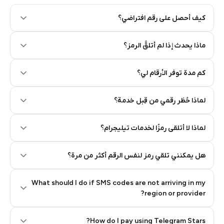
كيف أحصل على رقم افتراضي؟
Step 2: Buy Stars in Telegram
ماذا يحدث إذا لم أتلقَّ الرمز؟
كم مدة توفر الأرقام لي؟
لماذا حُظر رقمي من قِبل خدمة؟
لماذا لا أتلقى رمزًا لخدمات تيليجرام؟
هل يمكنني تلقي رمز لنفس الرقم أكثر من مرة؟
What should I do if SMS codes are not arriving in my
region or provider?
How do I pay using Telegram Stars?