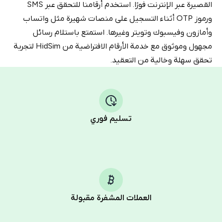
القصيرة عبر الإنترنت فورًا. استخدم أرقامنا للتحقق عبر SMS
ورموز OTP أثناء التسجيل على منصات شهيرة مثل واتساب
وأمازون وفيسبوك وتويتر وغيرها. استمتع باستلام رسائل
مجهول وموثوق مع خدمة الأرقام الافتراضية من HidSim لتجربة
تحقق سهلة وخالية من التعقيد.
تسليم فوري
العملات المشفرة مقبولة
Purchasing credits through Telegram is a simple two-