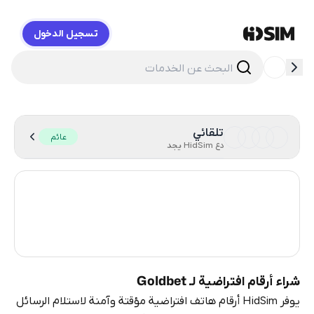
تسجيل الدخول
HidSim
تلقائي
عائم
دع HidSim يجد
Italy
171
Cambodia
38
Ireland
7
شراء أرقام افتراضية لـ Goldbet
يوفر HidSim أرقام هاتف افتراضية مؤقتة وآمنة لاستلام الرسائل