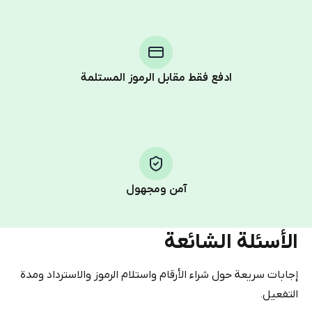
step process:
You purchase Stars via the official
@PremiumBot
in
Telegram using your card (or Google Pay, Apple Pay, or
other supported methods).
ادفع فقط مقابل الرموز المستلمة
You use those Stars to pay our bot and complete the
HidSim credit purchase.
Step 1: Create the order on HidSim
Pay with Telegram Stars
آمن ومجهول
الأسئلة الشائعة
إجابات سريعة حول شراء الأرقام واستلام الرموز والاسترداد ومدة
التفعيل.