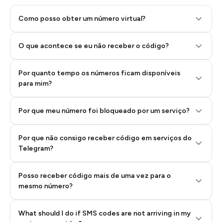
Como posso obter um número virtual?
O que acontece se eu não receber o código?
Por quanto tempo os números ficam disponíveis
Step 2: Buy Stars in Telegram
para mim?
Por que meu número foi bloqueado por um serviço?
Por que não consigo receber código em serviços do
Telegram?
Posso receber código mais de uma vez para o
mesmo número?
What should I do if SMS codes are not arriving in my