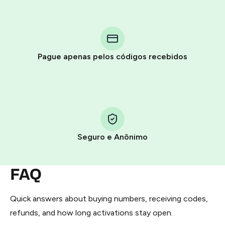
Purchasing credits through Telegram is a simple two-
step process:
You purchase Stars via the official
@PremiumBot
in
Pague apenas pelos códigos recebidos
Telegram using your card (or Google Pay, Apple Pay, or
other supported methods).
You use those Stars to pay our bot and complete the
HidSim credit purchase.
Seguro e Anônimo
Step 1: Create the order on HidSim
Pay with Telegram Stars
FAQ
Quick answers about buying numbers, receiving codes,
refunds, and how long activations stay open.