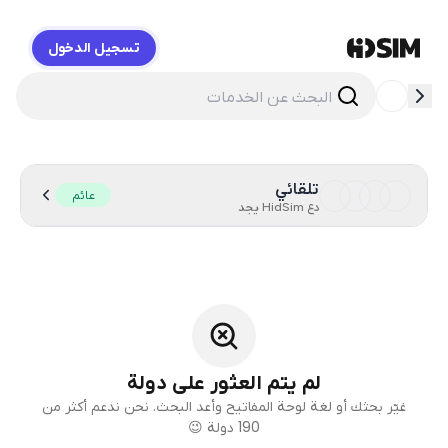
تسجيل الدخول
HidSim
تلقائي
عائم
دع HidSim يجد
لم يتم العثور على دولة
غيّر بحثك أو لغة لوحة المفاتيح وأعد البحث. نحن ندعم أكثر من
190 دولة 😉