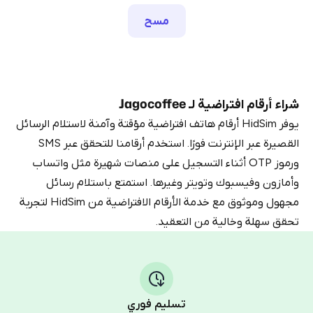
مسح
شراء أرقام افتراضية لـ Jagocoffee
يوفر HidSim أرقام هاتف افتراضية مؤقتة وآمنة لاستلام الرسائل
القصيرة عبر الإنترنت فورًا. استخدم أرقامنا للتحقق عبر SMS
ورموز OTP أثناء التسجيل على منصات شهيرة مثل واتساب
وأمازون وفيسبوك وتويتر وغيرها. استمتع باستلام رسائل
مجهول وموثوق مع خدمة الأرقام الافتراضية من HidSim لتجربة
تحقق سهلة وخالية من التعقيد.
تسليم فوري