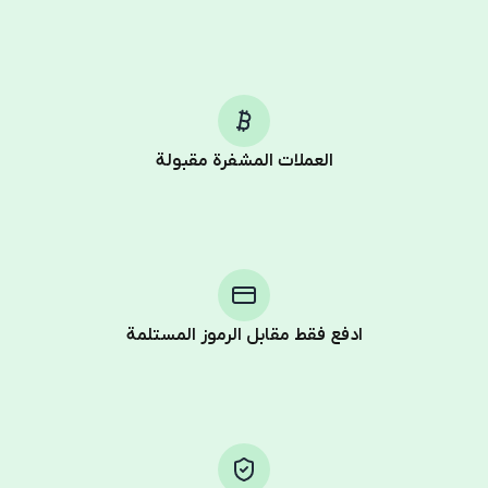
العملات المشفرة مقبولة
Purchasing credits through Telegram is a simple two-
step process:
You purchase Stars via the official
@PremiumBot
in
Telegram using your card (or Google Pay, Apple Pay, or
other supported methods).
ادفع فقط مقابل الرموز المستلمة
You use those Stars to pay our bot and complete the
HidSim credit purchase.
Step 1: Create the order on HidSim