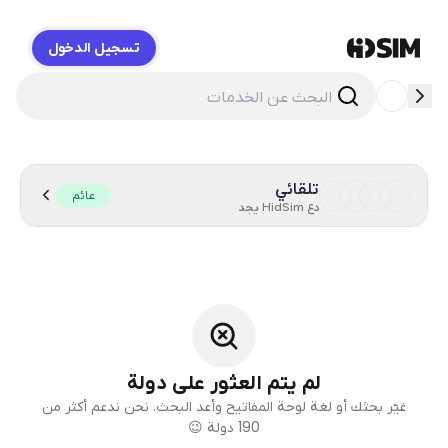
تسجيل الدخول
HidSim
تلقائي
عائم
دع HidSim يجد
لم يتم العثور على دولة
غيّر بحثك أو لغة لوحة المفاتيح وأعد البحث. نحن ندعم أكثر من
190 دولة 😉