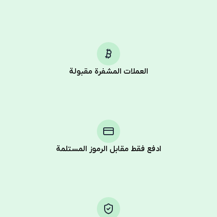
العملات المشفرة مقبولة
Purchasing credits through Telegram is a simple two-
step process:
You purchase Stars via the official
@PremiumBot
in
Telegram using your card (or Google Pay, Apple Pay, or
other supported methods).
ادفع فقط مقابل الرموز المستلمة
You use those Stars to pay our bot and complete the
HidSim credit purchase.
Step 1: Create the order on HidSim