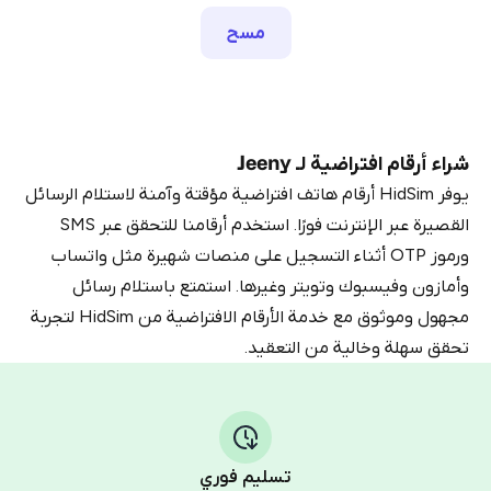
مسح
شراء أرقام افتراضية لـ Jeeny
يوفر HidSim أرقام هاتف افتراضية مؤقتة وآمنة لاستلام الرسائل
القصيرة عبر الإنترنت فورًا. استخدم أرقامنا للتحقق عبر SMS
ورموز OTP أثناء التسجيل على منصات شهيرة مثل واتساب
وأمازون وفيسبوك وتويتر وغيرها. استمتع باستلام رسائل
مجهول وموثوق مع خدمة الأرقام الافتراضية من HidSim لتجربة
تحقق سهلة وخالية من التعقيد.
تسليم فوري