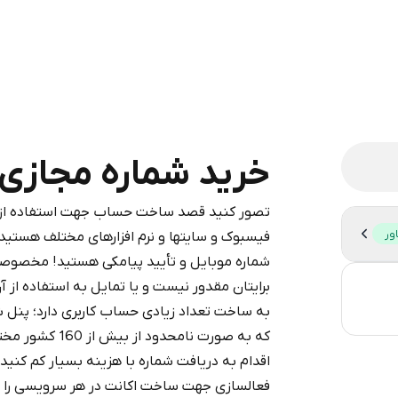
خرید شماره مجازی برای
تصور کنید قصد ساخت حساب جهت استفاده از شب
legram is a simple two-step process:
ور
فیسبوک و سایتها و نرم افزارهای مختلف هستید،
iumBot
in Telegram using your card (or
شماره موبایل و تأیید پیامکی هستید! مخصوصا
pple Pay, or other supported methods).
برایتان مقدور نیست و یا تمایل به استفاده از آ
3
d complete the HidSim credit purchase.
به ساخت تعداد زیادی حساب کاربری دارد؛ پنل 
0.
که به صورت نامح
Step 1: Create the order on HidSim
Pay with Telegram
اقدام به دریافت شماره با هزینه بسیار کم کنی
فعالسازی جهت ساخت اکانت در هر سرویسی را دا