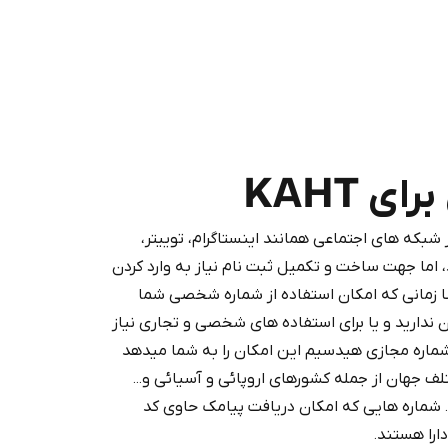
 KAHT
که های اجتماعی همانند اینستاگرام، توییتر،
Purchasing credits through Te
 اما جهت ساخت و تکمیل ثبت نام نیاز به وارد کردن
You purchase Stars via the official
@Prem
 زمانی که امکان استفاده از شماره شخصی شما
Google Pay, A
ن ندارید و یا برای استفاده های شخصی و تجاری نیاز
You use those Stars to pay our bot an
شماره مجازی هیدسیم این امکان را به شما میدهد
دود از بیش از 160 کشور مختلف جهان از جمله کشورهای اروپائی و آسیائی و...
د. شماره هایی که امکان دریافت پیامک حاوی کد
Stars
را هستند.