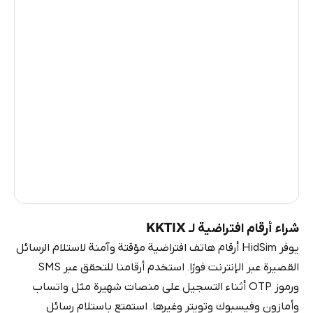
Argentina
14
Myanmar
14
Ireland
14
Iran
14
United Kingdom
13
Vietnam
3
Russia
0.81
شراء أرقام افتراضية لـ KKTIX
يوفر HidSim أرقام هاتف افتراضية مؤقتة وآمنة لاستلام الرسائل
القصيرة عبر الإنترنت فورًا. استخدم أرقامنا للتحقق عبر SMS
ورموز OTP أثناء التسجيل على منصات شهيرة مثل واتساب
وأمازون وفيسبوك وتويتر وغيرها. استمتع باستلام رسائل