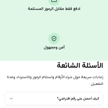
other supported methods).
ادفع فقط مقابل الرموز المستلمة
You use those Stars to pay our bot and complete the
HidSim credit purchase.
Step 1: Create the order on HidSim
Pay with Telegram Stars
آمن ومجهول
الأسئلة الشائعة
إجابات سريعة حول شراء الأرقام واستلام الرموز والاسترداد ومدة
التفعيل.
كيف أحصل على رقم افتراضي؟