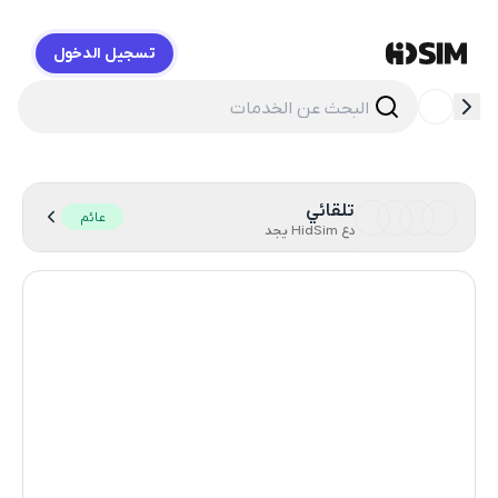
تسجيل الدخول
HidSim
تلقائي
عائم
دع HidSim يجد
Hong Kong
63
Singapore
28
France
19
Indonesia
14
Thailand
14