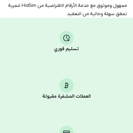
مجهول وموثوق مع خدمة الأرقام الافتراضية من HidSim لتجربة
تحقق سهلة وخالية من التعقيد.
تسليم فوري
العملات المشفرة مقبولة
Purchasing credits through Telegram is a simple two-
step process:
You purchase Stars via the official
@PremiumBot
in
Telegram using your card (or Google Pay, Apple Pay, or