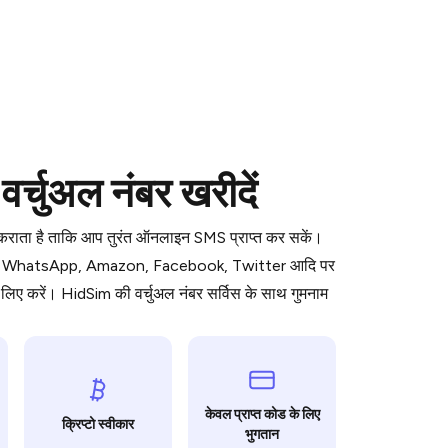
 is a simple two-step process:
्चुअल नंबर खरीदें
emiumBot
in Telegram using your card (or
orted methods).
ध कराता है ताकि आप तुरंत ऑनलाइन SMS प्राप्त कर सकें।
d complete the HidSim credit purchase.
ॉर्म जैसे WhatsApp, Amazon, Facebook, Twitter आदि पर
िए करें। HidSim की वर्चुअल नंबर सर्विस के साथ गुमनाम
Pay with Telegram
केवल प्राप्त कोड के लिए
क्रिप्टो स्वीकार
भुगतान