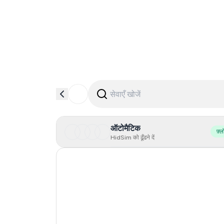
ऑटोमैटिक
फ़्ल
HidSim को ढूँढने दें
Hong Kong
United States Of America
Mexico
United Kingdom