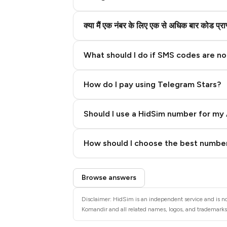
क्या मैं एक नंबर के लिए एक से अधिक बार कोड प्
What should I do if SMS codes are not
How do I pay using Telegram Stars?
Should I use a HidSim number for my 
Quality High To Low
How should I choose the best number
Price High To Low
Step 3: Pay our bot with Stars
Browse answers
Disclaimer: HidSim is an independent service and is no
Komandir and all related names, logos, and trademarks 