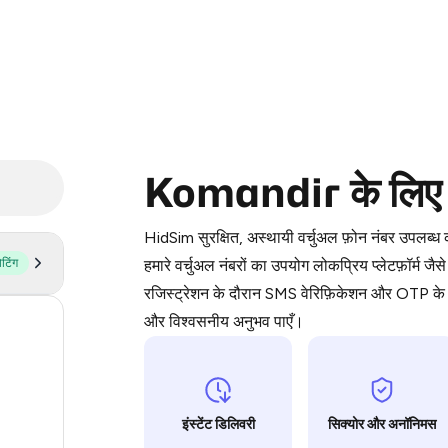
Purchasing credits through Telegram
Komandir के लिए वर
You purchase Stars via the official
@Pr
Google Pay, Apple Pay, or other supp
HidSim सुरक्षित, अस्थायी वर्चुअल फ़ोन नंबर उपलब्
You use those Stars to pay our bot an
ोटिंग
हमारे वर्चुअल नंबरों का उपयोग लोकप्रिय प्लेटफ़
रजिस्ट्रेशन के दौरान SMS वेरिफ़िकेशन और OTP के ल
Step 1: Create the order on HidSim
और विश्वसनीय अनुभव पाएँ।
55
Stars
14
11
इंस्टेंट डिलिवरी
सिक्योर और अनॉनिमस
9