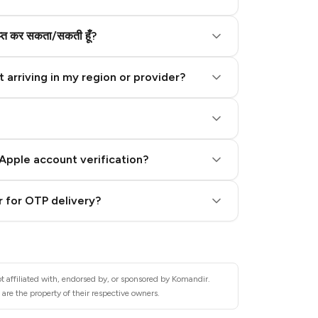
राप्त कर सकता/सकती हूँ?
 arriving in my region or provider?
Apple account verification?
 for OTP delivery?
t affiliated with, endorsed by, or sponsored by Komandir.
are the property of their respective owners.