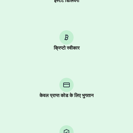
इंस्टेंट डिलिवरी
क्रिप्टो स्वीकार
Purchasing credits through Telegram is a simple two-
step process:
You purchase Stars via the official
@PremiumBot
in
Telegram using your card (or Google Pay, Apple Pay, or
other supported methods).
केवल प्राप्त कोड के लिए भुगतान
You use those Stars to pay our bot and complete the
HidSim credit purchase.
Step 1: Create the order on HidSim