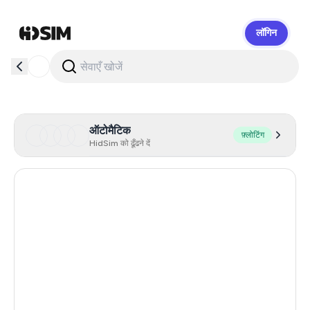
लॉगिन
HidSim
ऑटोमैटिक
फ़्लोटिंग
HidSim को ढूँढने दें
Italy
168
Hong Kong
58
United States Of America
14
United Kingdom
9
Poland
9