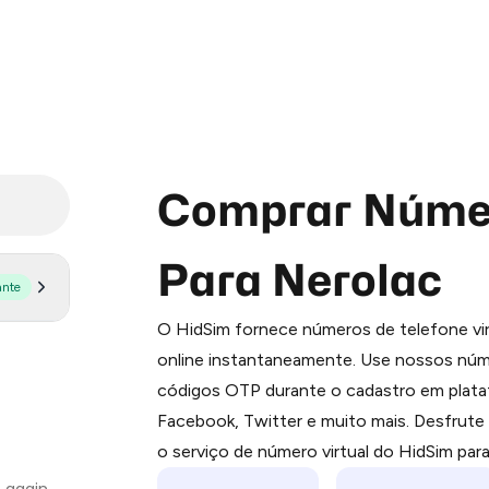
Comprar Númer
Para Nerolac
ante
Purchasing credits through Telegram
O HidSim fornece números de telefone vir
You purchase Stars via the official
@Pr
online instantaneamente. Use nossos núme
Google Pay, Apple Pay, or other supp
códigos OTP durante o cadastro em plat
You use those Stars to pay our bot an
Facebook, Twitter e muito mais. Desfrut
Step 1: Create the order on HidSim
o serviço de número virtual do HidSim par
 again