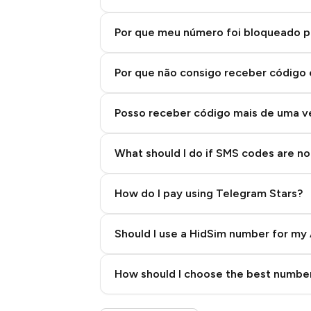
Por que meu número foi bloqueado p
Por que não consigo receber código
Posso receber código mais de uma 
What should I do if SMS codes are not
How do I pay using Telegram Stars?
Should I use a HidSim number for my 
Quality High To Low
How should I choose the best number
Price High To Low