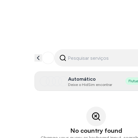
Automático
Flutu
Deixe o HidSim encontrar
No country found
Change your query or keyboard input, search