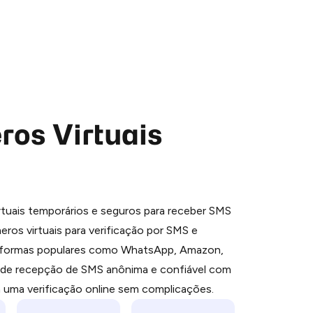
os Virtuais
 is a simple two-step process:
tuais temporários e seguros para receber SMS
emiumBot
in Telegram using your card (or
ros virtuais para verificação por SMS e
orted methods).
aformas populares como WhatsApp, Amazon,
d complete the HidSim credit purchase.
e de recepção de SMS anônima e confiável com
a uma verificação online sem complicações.
Pay with Telegram