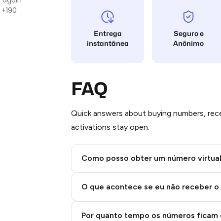
Stars
 +190
Entrega
Seguro e
instantânea
Anônimo
FAQ
Quick answers about buying numbers, rece
activations stay open.
Como posso obter um número virtua
Step 2: Buy Stars in Telegram
O que acontece se eu não receber o
Por quanto tempo os números ficam 