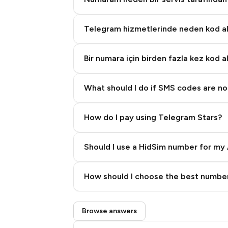
Telegram hizmetlerinde neden kod 
Bir numara için birden fazla kez kod a
What should I do if SMS codes are not
How do I pay using Telegram Stars?
Should I use a HidSim number for my 
Quality High To Low
How should I choose the best number
Price High To Low
Step 3: Pay our bot with Stars
Browse answers