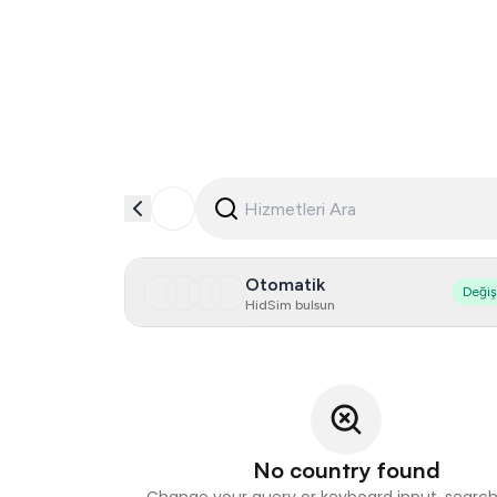
Otomatik
Deği
HidSim bulsun
No country found
Change your query or keyboard input, search