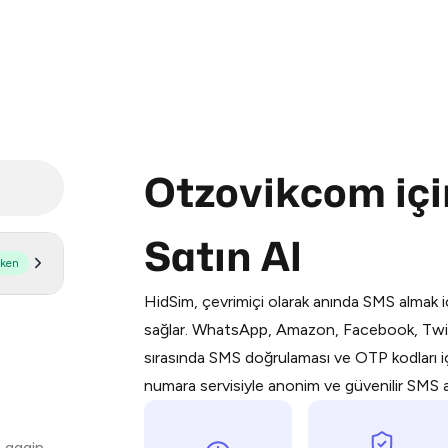
Otzovikcom iç
Purchasing credits through Telegram
Satın Al
You purchase Stars via the official
@Pr
şken
Google Pay, Apple Pay, or other supp
HidSim, çevrimiçi olarak anında SMS almak iç
You use those Stars to pay our bot an
sağlar. WhatsApp, Amazon, Facebook, Twit
sırasında SMS doğrulaması ve OTP kodları içi
Step 1: Create the order on HidSim
numara servisiyle anonim ve güvenilir SMS alı
Stars
 again