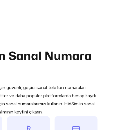
in Sanal Numara
 is a simple two-step process:
emiumBot
in Telegram using your card (or
orted methods).
in güvenli, geçici sanal telefon numaraları
d complete the HidSim credit purchase.
ter ve daha popüler platformlarda hesap kaydı
n sanal numaralarımızı kullanın. HidSim'in sanal
Pay with Telegram
mının keyfini çıkarın.