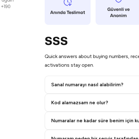
 +190
Güvenli ve
Anında Teslimat
Anonim
SSS
Quick answers about buying numbers, rece
activations stay open.
Sanal numarayı nasıl alabilirim?
Step 2: Buy Stars in Telegram
Kod alamazsam ne olur?
Numaralar ne kadar süre benim için kul
Numaram neden bir servis tarafından