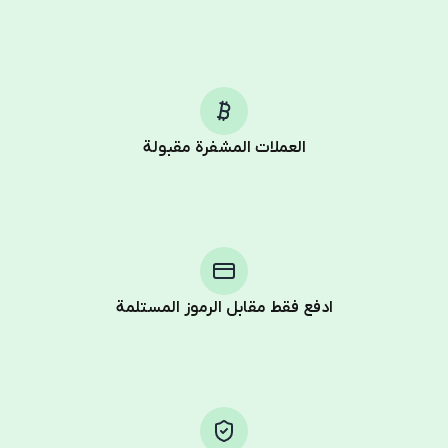
العملات المشفرة مقبولة
Purchasing credits through Telegram is a simple two-
step process:
You purchase Stars via the official
@PremiumBot
in
Telegram using your card (or Google Pay, Apple Pay, or
other supported methods).
ادفع فقط مقابل الرموز المستلمة
You use those Stars to pay our bot and complete the
HidSim credit purchase.
Step 1: Create the order on HidSim