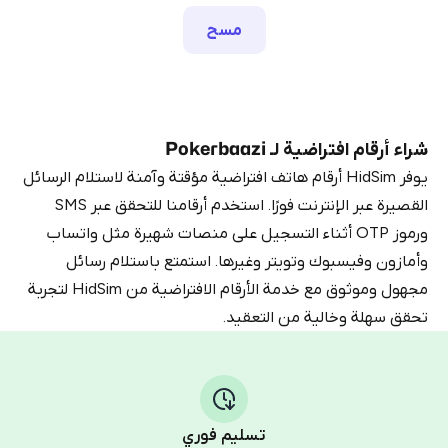
مسح
شراء أرقام افتراضية لـ Pokerbaazi
يوفر HidSim أرقام هاتف افتراضية مؤقتة وآمنة لاستلام الرسائل
القصيرة عبر الإنترنت فورًا. استخدم أرقامنا للتحقق عبر SMS
ورموز OTP أثناء التسجيل على منصات شهيرة مثل واتساب
وأمازون وفيسبوك وتويتر وغيرها. استمتع باستلام رسائل
مجهول وموثوق مع خدمة الأرقام الافتراضية من HidSim لتجربة
تحقق سهلة وخالية من التعقيد.
تسليم فوري