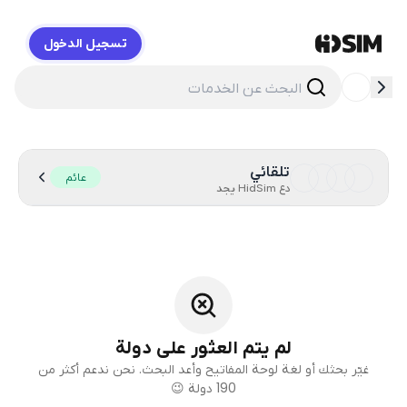
تسجيل الدخول
HidSim
تلقائي
عائم
دع HidSim يجد
لم يتم العثور على دولة
غيّر بحثك أو لغة لوحة المفاتيح وأعد البحث. نحن ندعم أكثر من
190 دولة 😉