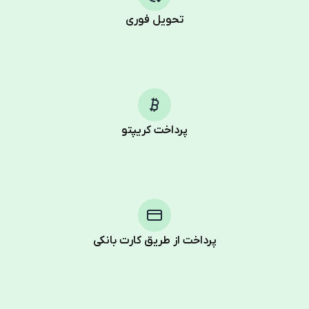
تحویل فوری
پرداخت کریپتو
پرداخت از طریق کارت بانکی
Purchasing credits through Telegram is a simple two-
step process:
You purchase Stars via the official
@PremiumBot
in