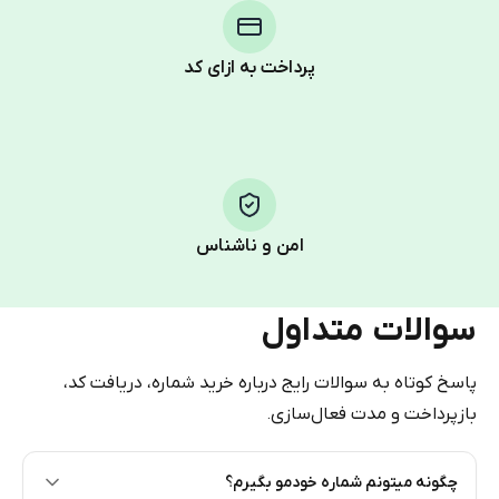
Telegram using your card (or Google Pay, Apple Pay, or
other supported methods).
پرداخت به ازای کد
You use those Stars to pay our bot and complete the
HidSim credit purchase.
Step 1: Create the order on HidSim
Pay with Telegram Stars
امن و ناشناس
سوالات متداول
پاسخ کوتاه به سوالات رایج درباره خرید شماره، دریافت کد،
بازپرداخت و مدت فعال‌سازی.
چگونه میتونم شماره خودمو بگیرم؟