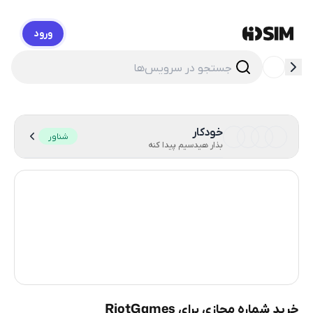
ورود
HidSim
خودکار
شناور
بذار هیدسیم پیدا کنه
هنگ کنگ
56
ایالات متحده آمریکا
14
انگلستان
9
ترکیه
9
خرید شماره مجازی برای RiotGames