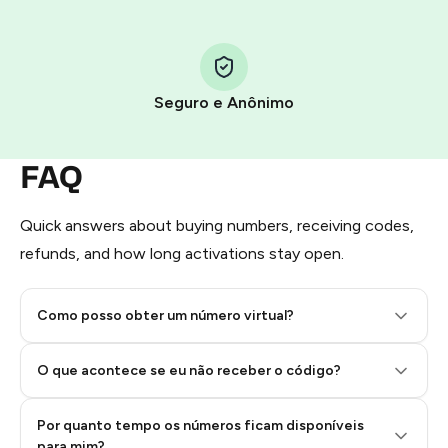
You use those Stars to pay our bot and complete the
HidSim credit purchase.
Seguro e Anônimo
Step 1: Create the order on HidSim
Pay with Telegram Stars
FAQ
Quick answers about buying numbers, receiving codes,
refunds, and how long activations stay open.
Como posso obter um número virtual?
O que acontece se eu não receber o código?
Por quanto tempo os números ficam disponíveis
Step 2: Buy Stars in Telegram
para mim?