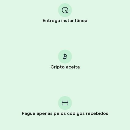
Entrega instantânea
Cripto aceita
Purchasing credits through Telegram is a simple two-
step process:
You purchase Stars via the official
@PremiumBot
in
Pague apenas pelos códigos recebidos
Telegram using your card (or Google Pay, Apple Pay, or
other supported methods).