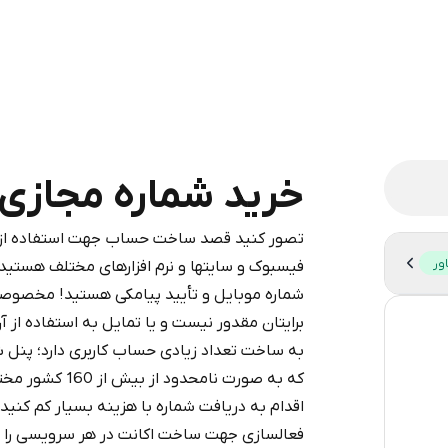
خرید شماره مجازی برای itor
تصور کنید قصد ساخت حساب جهت استفاده از شب
legram is a simple two-step process:
ور
فیسبوک و سایتها و نرم افزارهای مختلف هستید،
iumBot
in Telegram using your card (or
شماره موبایل و تأیید پیامکی هستید! مخصوصا
pple Pay, or other supported methods).
برایتان مقدور نیست و یا تمایل به استفاده از آ
59
d complete the HidSim credit purchase.
به ساخت تعداد زیادی حساب کاربری دارد؛ پنل 
14
که به صورت نامح
Step 1: Create the order on HidSim
Pay with Telegram
اقدام به دریافت شماره با هزینه بسیار کم کنی
9
فعالسازی جهت ساخت اکانت در هر سرویسی را دا
9