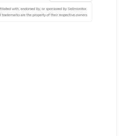
5
filiated with, endorsed by, or sponsored by Sellmonitor.
5
 trademarks are the property of their respective owners.
5
5
5
5
5
5
5
5
5