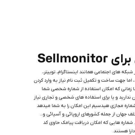
Sellmon
که های اجتماعی همانند اینستاگرام، توییتر،
Purchasing credits through Te
 اما جهت ساخت و تکمیل ثبت نام نیاز به وارد کردن
You purchase Stars via the official
@Prem
 زمانی که امکان استفاده از شماره شخصی شما
Google Pay, A
ن ندارید و یا برای استفاده های شخصی و تجاری نیاز
You use those Stars to pay our bot an
شماره مجازی هیدسیم این امکان را به شما میدهد
دود از بیش از 160 کشور مختلف جهان از جمله کشورهای اروپائی و آسیائی و...
د. شماره هایی که امکان دریافت پیامک حاوی کد
Stars
را هستند.