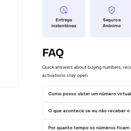
Stars
11
Entrega
Seguro e
11
instantânea
Anônimo
11
11
FAQ
5
Quick answers about buying numbers, rece
5
activations stay open.
.21
Como posso obter um número virtua
Step 2: Buy Stars in Telegram
O que acontece se eu não receber o
Por quanto tempo os números ficam 