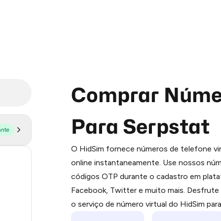
Comprar Númer
Para Serpstat
ante
Purchasing credits through Telegram
O HidSim fornece números de telefone vir
You purchase Stars via the official
@Pr
59
online instantaneamente. Use nossos núme
Google Pay, Apple Pay, or other supp
códigos OTP durante o cadastro em plat
You use those Stars to pay our bot an
14
Facebook, Twitter e muito mais. Desfrut
11
Step 1: Create the order on HidSim
o serviço de número virtual do HidSim par
9