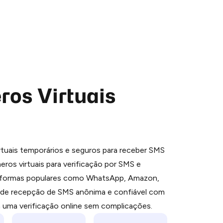
os Virtuais
 is a simple two-step process:
tuais temporários e seguros para receber SMS
emiumBot
in Telegram using your card (or
ros virtuais para verificação por SMS e
orted methods).
aformas populares como WhatsApp, Amazon,
d complete the HidSim credit purchase.
e de recepção de SMS anônima e confiável com
a uma verificação online sem complicações.
Pay with Telegram