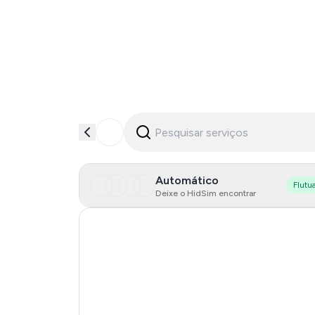
Automático
Flutu
Deixe o HidSim encontrar
Hong Kong
United States Of America
Mexico
United Kingdom