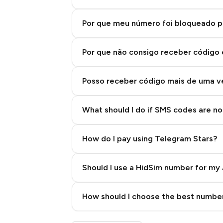
Por que meu número foi bloqueado p
Por que não consigo receber código
Posso receber código mais de uma 
What should I do if SMS codes are not
How do I pay using Telegram Stars?
Should I use a HidSim number for my 
Quality High To Low
How should I choose the best number
Price High To Low