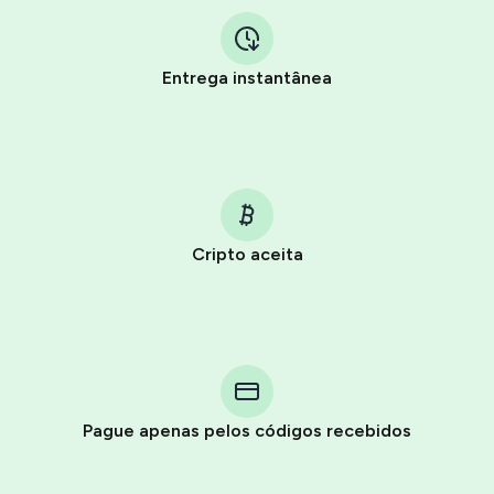
Entrega instantânea
Cripto aceita
Purchasing credits through Telegram is a simple two-
step process:
You purchase Stars via the official
@PremiumBot
in
Pague apenas pelos códigos recebidos
Telegram using your card (or Google Pay, Apple Pay, or
other supported methods).