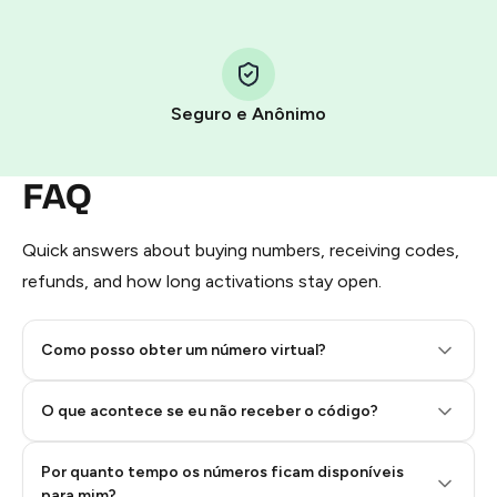
You use those Stars to pay our bot and complete the
HidSim credit purchase.
Seguro e Anônimo
Step 1: Create the order on HidSim
Pay with Telegram Stars
FAQ
Quick answers about buying numbers, receiving codes,
refunds, and how long activations stay open.
Como posso obter um número virtual?
O que acontece se eu não receber o código?
Por quanto tempo os números ficam disponíveis
Step 2: Buy Stars in Telegram
para mim?