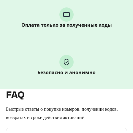
step process:
You purchase Stars via the official
@PremiumBot
in
Telegram using your card (or Google Pay, Apple Pay, or
Оплата только за полученные коды
other supported methods).
You use those Stars to pay our bot and complete the
HidSim credit purchase.
Step 1: Create the order on HidSim
Безопасно и анонимно
Pay with Telegram Stars
FAQ
Быстрые ответы о покупке номеров, получении кодов,
возвратах и сроке действия активаций.