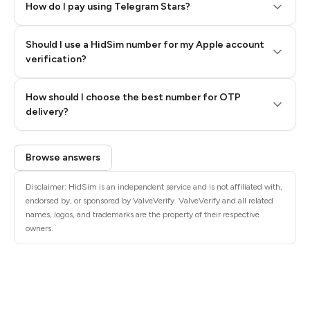
How do I pay using Telegram Stars?
Should I use a HidSim number for my Apple account
Step 3: Pay our bot with Stars
verification?
Quality High To Low
How should I choose the best number for OTP
Price High To
delivery?
Low
Browse answers
Disclaimer: HidSim is an independent service and is not affiliated with,
endorsed by, or sponsored by ValveVerify. ValveVerify and all related
names, logos, and trademarks are the property of their respective
owners.