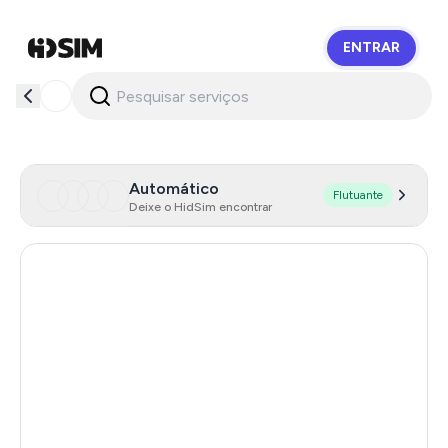
ENTRAR
HidSim
Automático
Flutuante
Deixe o HidSim encontrar
Australia
29
China
13
Romania
13
Hungary
10
Cambodia
10