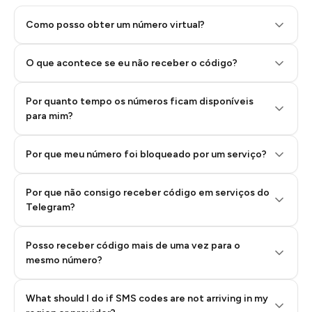
Como posso obter um número virtual?
O que acontece se eu não receber o código?
Por quanto tempo os números ficam disponíveis
Step 2: Buy Stars in Telegram
para mim?
Por que meu número foi bloqueado por um serviço?
Por que não consigo receber código em serviços do
Telegram?
Posso receber código mais de uma vez para o
mesmo número?
What should I do if SMS codes are not arriving in my