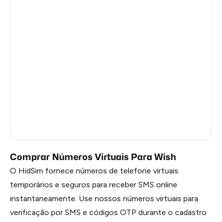
Latvia
4
Sweden
3
Afghanistan
3
Côte D'Ivoire
8
Kongo
7
Thailand
2
Russia
0.21
Comprar Números Virtuais Para Wish
O HidSim fornece números de telefone virtuais
temporários e seguros para receber SMS online
instantaneamente. Use nossos números virtuais para
verificação por SMS e códigos OTP durante o cadastro