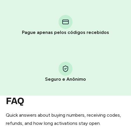
Purchasing credits through Telegram is a simple two-
step process:
You purchase Stars via the official
@PremiumBot
in
Pague apenas pelos códigos recebidos
Telegram using your card (or Google Pay, Apple Pay, or
other supported methods).
You use those Stars to pay our bot and complete the
HidSim credit purchase.
Seguro e Anônimo
Step 1: Create the order on HidSim
Pay with Telegram Stars
FAQ
Quick answers about buying numbers, receiving codes,
refunds, and how long activations stay open.