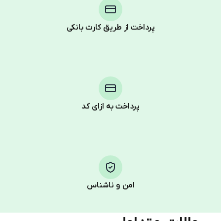
پرداخت از طریق کارت بانکی
Purchasing credits through Telegram is a simple two-
step process:
You purchase Stars via the official
@PremiumBot
in
Telegram using your card (or Google Pay, Apple Pay, or
other supported methods).
پرداخت به ازای کد
You use those Stars to pay our bot and complete the
HidSim credit purchase.
Step 1: Create the order on HidSim
Pay with Telegram Stars
امن و ناشناس