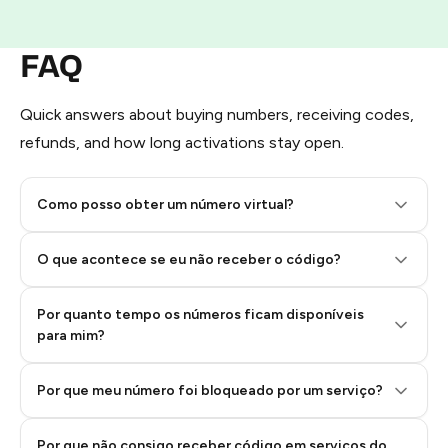
Pay with Telegram Stars
FAQ
Quick answers about buying numbers, receiving codes,
refunds, and how long activations stay open.
Como posso obter um número virtual?
O que acontece se eu não receber o código?
Por quanto tempo os números ficam disponíveis
Step 2: Buy Stars in Telegram
para mim?
Por que meu número foi bloqueado por um serviço?
Por que não consigo receber código em serviços do