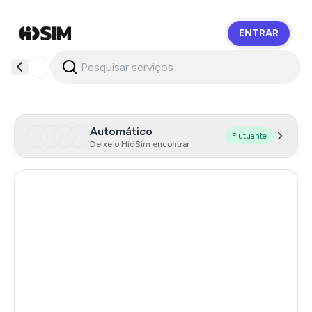
ENTRAR
HidSim
Automático
Flutuante
Deixe o HidSim encontrar
Hong Kong
57
United States Of America
14
Mexico
11
United Kingdom
9
Cambodia
38