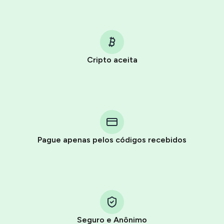
Cripto aceita
Purchasing credits through Telegram is a simple two-
step process:
You purchase Stars via the official
@PremiumBot
in
Pague apenas pelos códigos recebidos
Telegram using your card (or Google Pay, Apple Pay, or
other supported methods).
You use those Stars to pay our bot and complete the
HidSim credit purchase.
Seguro e Anônimo
Step 1: Create the order on HidSim