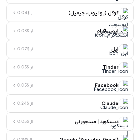
گوگل (یوتیوب، جیمیل)
از $0.04
اینستاگرام
از $0.03
اپل
از $0.07
Tinder
از $0.05
Facebook
از $0.05
Claude
از $0.24
دیسکورد | میدجورنی
از $0.05
Google (Youtube, Gmail)
از $0.18