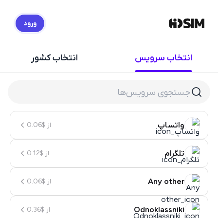
ورود
HidSim
انتخاب سرویس
انتخاب کشور
واتساپ
از $0.06
تلگرام
از $0.12
Any other
از $0.06
Odnoklassniki
از $0.36