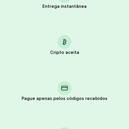
Entrega instantânea
Cripto aceita
Purchasing credits through Telegram is a simple two-
step process:
You purchase Stars via the official
@PremiumBot
in
Pague apenas pelos códigos recebidos
Telegram using your card (or Google Pay, Apple Pay, or
other supported methods).
You use those Stars to pay our bot and complete the
HidSim credit purchase.