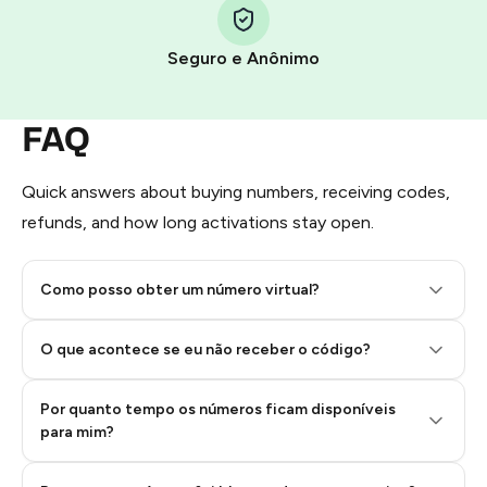
Seguro e Anônimo
Step 1: Create the order on HidSim
Pay with Telegram Stars
FAQ
Quick answers about buying numbers, receiving codes,
refunds, and how long activations stay open.
Como posso obter um número virtual?
O que acontece se eu não receber o código?
Por quanto tempo os números ficam disponíveis
Step 2: Buy Stars in Telegram
para mim?