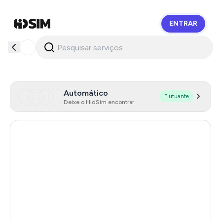
ENTRAR
HidSim
Automático
Flutuante
Deixe o HidSim encontrar
Hong Kong
55
United States Of America
14
United Kingdom
9
Indonesia
5
Malaysia
5