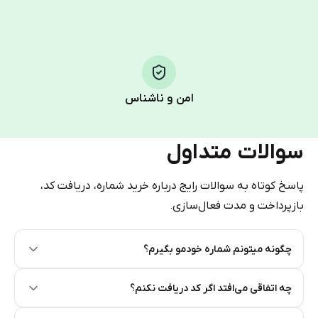
HidSim credit purchase.
Step 1: Create the order on HidSim
Pay with Telegram Stars
امن و ناشناس
سوالات متداول
پاسخ کوتاه به سوالات رایج درباره خرید شماره، دریافت کد،
بازپرداخت و مدت فعال‌سازی.
چگونه میتونم شماره خودمو بگیرم؟
Step 2: Buy Stars in Telegram
چه اتفاقی می‌افتد اگر کد دریافت نکنم؟