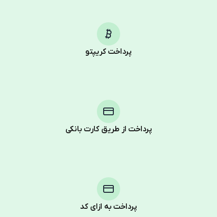
پرداخت کریپتو
پرداخت از طریق کارت بانکی
Purchasing credits through Telegram is a simple two-
step process:
You purchase Stars via the official
@PremiumBot
in
Telegram using your card (or Google Pay, Apple Pay, or
other supported methods).
پرداخت به ازای کد
You use those Stars to pay our bot and complete the