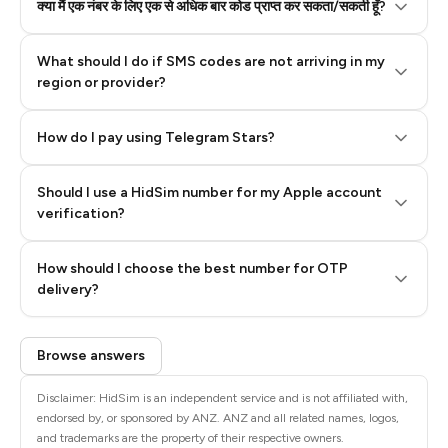
क्या मैं एक नंबर के लिए एक से अधिक बार कोड प्राप्त कर सकता/सकती हूँ?
What should I do if SMS codes are not arriving in my
region or provider?
How do I pay using Telegram Stars?
Should I use a HidSim number for my Apple account
Step 3: Pay our bot with Stars
verification?
Quality High To Low
How should I choose the best number for OTP
Price High To
delivery?
Low
Browse answers
Disclaimer: HidSim is an independent service and is not affiliated with,
endorsed by, or sponsored by ANZ. ANZ and all related names, logos,
and trademarks are the property of their respective owners.