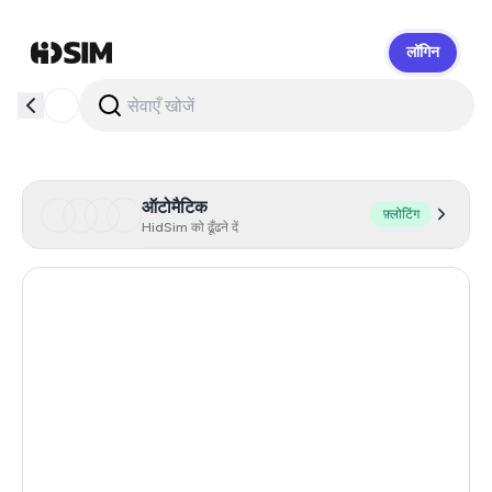
लॉगिन
HidSim
ऑटोमैटिक
फ़्लोटिंग
HidSim को ढूँढने दें
Hong Kong
54
United States Of America
14
United Kingdom
9
Indonesia
5
Iceland
5