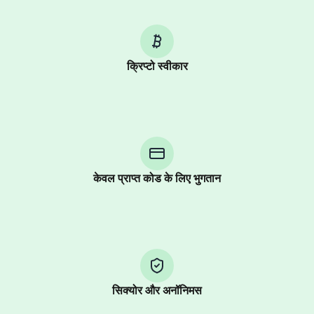
क्रिप्टो स्वीकार
Purchasing credits through Telegram is a simple two-
step process:
You purchase Stars via the official
@PremiumBot
in
Telegram using your card (or Google Pay, Apple Pay, or
other supported methods).
केवल प्राप्त कोड के लिए भुगतान
You use those Stars to pay our bot and complete the
HidSim credit purchase.
Step 1: Create the order on HidSim
Pay with Telegram Stars
सिक्योर और अनॉनिमस