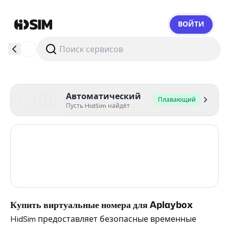
ВОЙТИ
HidSim
Автоматический
Плавающий
Пусть HidSim найдёт
United States Of America
10
Germany
7
Australia
7
Купить виртуальные номера для Aplaybox
HidSim предоставляет безопасные временные