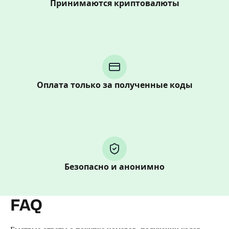
Принимаются криптовалюты
Purchasing credits through Telegram is a simple two-
step process:
You purchase Stars via the official
@PremiumBot
in
Telegram using your card (or Google Pay, Apple Pay, or
Оплата только за полученные коды
other supported methods).
You use those Stars to pay our bot and complete the
HidSim credit purchase.
Step 1: Create the order on HidSim
Безопасно и анонимно
Pay with Telegram Stars
FAQ