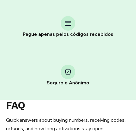
Purchasing credits through Telegram is a simple two-
step process:
You purchase Stars via the official
@PremiumBot
in
Pague apenas pelos códigos recebidos
Telegram using your card (or Google Pay, Apple Pay, or
other supported methods).
You use those Stars to pay our bot and complete the
HidSim credit purchase.
Seguro e Anônimo
Step 1: Create the order on HidSim
Pay with Telegram Stars
FAQ
Quick answers about buying numbers, receiving codes,
refunds, and how long activations stay open.