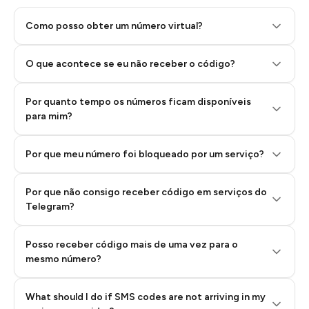
Como posso obter um número virtual?
O que acontece se eu não receber o código?
Por quanto tempo os números ficam disponíveis
Step 2: Buy Stars in Telegram
para mim?
Por que meu número foi bloqueado por um serviço?
Por que não consigo receber código em serviços do
Telegram?
Posso receber código mais de uma vez para o
mesmo número?
What should I do if SMS codes are not arriving in my