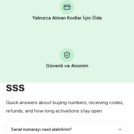
Telegram using your card (or Google Pay, Apple Pay, or
other supported methods).
Yalnızca Alınan Kodlar İçin Öde
You use those Stars to pay our bot and complete the
HidSim credit purchase.
Step 1: Create the order on HidSim
Pay with Telegram Stars
Güvenli ve Anonim
SSS
Quick answers about buying numbers, receiving codes,
refunds, and how long activations stay open.
Sanal numarayı nasıl alabilirim?