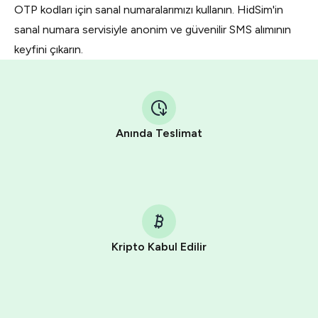
OTP kodları için sanal numaralarımızı kullanın. HidSim'in
sanal numara servisiyle anonim ve güvenilir SMS alımının
keyfini çıkarın.
Anında Teslimat
Kripto Kabul Edilir
Purchasing credits through Telegram is a simple two-
step process:
You purchase Stars via the official
@PremiumBot
in