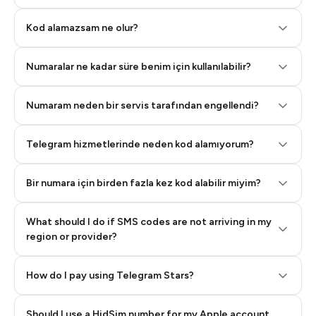
Step 2: Buy Stars in Telegram
Kod alamazsam ne olur?
Numaralar ne kadar süre benim için kullanılabilir?
Numaram neden bir servis tarafından engellendi?
Telegram hizmetlerinde neden kod alamıyorum?
Bir numara için birden fazla kez kod alabilir miyim?
What should I do if SMS codes are not arriving in my
region or provider?
How do I pay using Telegram Stars?
Should I use a HidSim number for my Apple account