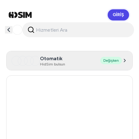
GIRIŞ
HidSim
Otomatik
Değişken
HidSim bulsun
Hong Kong
54
United States Of America
14
Mexico
11
United Kingdom
9
India
12