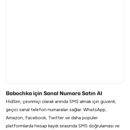
Turkey
12
Argentina
12
Colombia
12
France
3
Egypt
1.23
Ireland
0.96
Russia
0.42
Babochka için Sanal Numara Satın Al
HidSim, çevrimiçi olarak anında SMS almak için güvenli,
geçici sanal telefon numaraları sağlar. WhatsApp,
Amazon, Facebook, Twitter ve daha popüler
platformlarda hesap kaydı sırasında SMS doğrulaması ve