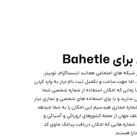
Bahetl
که های اجتماعی همانند اینستاگرام، توییتر،
Purchasing credits through Te
 اما جهت ساخت و تکمیل ثبت نام نیاز به وارد کردن
You purchase Stars via the official
@Prem
 زمانی که امکان استفاده از شماره شخصی شما
Google Pay, A
ن ندارید و یا برای استفاده های شخصی و تجاری نیاز
You use those Stars to pay our bot an
شماره مجازی هیدسیم این امکان را به شما میدهد
دود از بیش از 160 کشور مختلف جهان از جمله کشورهای اروپائی و آسیائی و...
د. شماره هایی که امکان دریافت پیامک حاوی کد
Stars
را هستند.