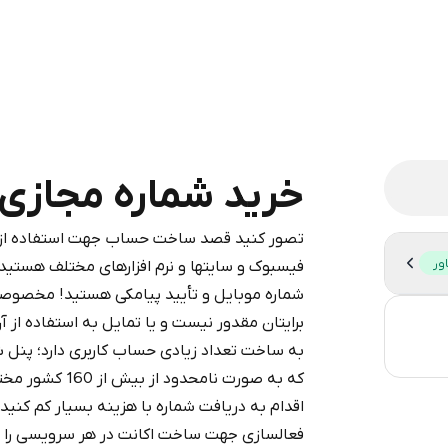
خرید شماره مجازی برای e
تصور کنید قصد ساخت حساب جهت استفاده از شب
legram is a simple two-step process:
ور
فیسبوک و سایتها و نرم افزارهای مختلف هستید،
iumBot
in Telegram using your card (or
شماره موبایل و تأیید پیامکی هستید! مخصوصا
pple Pay, or other supported methods).
برایتان مقدور نیست و یا تمایل به استفاده از آ
3
d complete the HidSim credit purchase.
به ساخت تعداد زیادی حساب کاربری دارد؛ پنل 
0.
که به صورت نامح
Step 1: Create the order on HidSim
Pay with Telegram
اقدام به دریافت شماره با هزینه بسیار کم کنی
فعالسازی جهت ساخت اکانت در هر سرویسی را دا