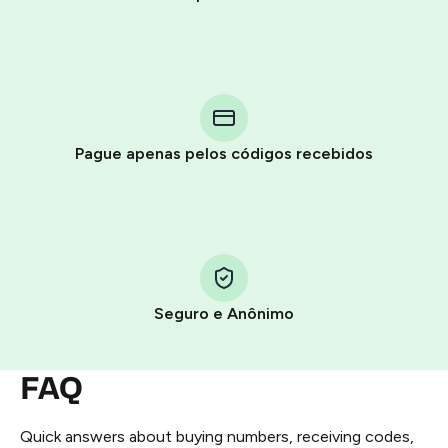
Purchasing credits through Telegram is a simple two-
step process:
You purchase Stars via the official
@PremiumBot
in
Pague apenas pelos códigos recebidos
Telegram using your card (or Google Pay, Apple Pay, or
other supported methods).
You use those Stars to pay our bot and complete the
HidSim credit purchase.
Seguro e Anônimo
Step 1: Create the order on HidSim
Pay with Telegram Stars
FAQ
Quick answers about buying numbers, receiving codes,