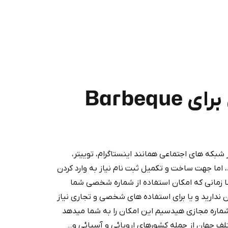
خرید شماره مجازی برای Barbeque
که های اجتماعی همانند اینستاگرام، توییتر،
Purchasing credits through Te
 اما جهت ساخت و تکمیل ثبت نام نیاز به وارد کردن
You purchase Stars via the official
@Prem
 زمانی که امکان استفاده از شماره شخصی شما
Google Pay, A
ن ندارید و یا برای استفاده های شخصی و تجاری نیاز
You use those Stars to pay our bot an
شماره مجازی هیدسیم این امکان را به شما میدهد
دود از بیش از 160 کشور مختلف جهان از جمله کشورهای اروپائی و آسیائی و...