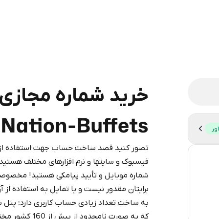
Nation-Buffets
ور
تصور کنید قصد ساخت حساب جهت استفاده از شب
53
legram is a simple two-step process:
فیسبوک و سایتها و نرم افزارهای مختلف هستید،
iumBot
in Telegram using your card (or
شماره موبایل و تأیید پیامکی هستید! مخصوصا
14
pple Pay, or other supported methods).
برایتان مقدور نیست و یا تمایل به استفاده از آ
d complete the HidSim credit purchase.
9
به ساخت تعداد زیادی حساب کاربری دارد؛ پنل 
که به صورت نامح
Step 1: Create the order on HidSim
3