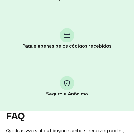
Purchasing credits through Telegram is a simple two-
step process:
You purchase Stars via the official
@PremiumBot
in
Pague apenas pelos códigos recebidos
Telegram using your card (or Google Pay, Apple Pay, or
other supported methods).
You use those Stars to pay our bot and complete the
HidSim credit purchase.
Seguro e Anônimo
Step 1: Create the order on HidSim
Pay with Telegram Stars
FAQ
Quick answers about buying numbers, receiving codes,