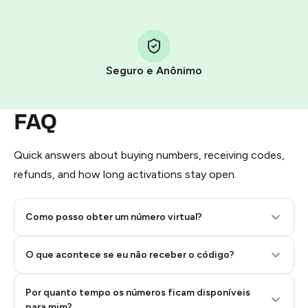
You use those Stars to pay our bot and complete the
HidSim credit purchase.
Seguro e Anônimo
Step 1: Create the order on HidSim
Pay with Telegram Stars
FAQ
Quick answers about buying numbers, receiving codes,
refunds, and how long activations stay open.
Como posso obter um número virtual?
O que acontece se eu não receber o código?
Por quanto tempo os números ficam disponíveis
Step 2: Buy Stars in Telegram
para mim?