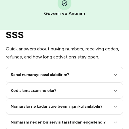
Pay with Telegram Stars
Güvenli ve Anonim
SSS
Quick answers about buying numbers, receiving codes,
refunds, and how long activations stay open.
Sanal numarayı nasıl alabilirim?
Step 2: Buy Stars in Telegram
Kod alamazsam ne olur?
Numaralar ne kadar süre benim için kullanılabilir?
Numaram neden bir servis tarafından engellendi?