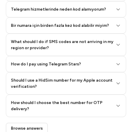
Telegram hizmetlerinde neden kod alamıyorum?
Bir numara için birden fazla kez kod alabilir miyim?
What should I do if SMS codes are not arriving in my
region or provider?
How do I pay using Telegram Stars?
Should I use a HidSim number for my Apple account
Step 3: Pay our bot with Stars
verification?
Quality High To Low
How should I choose the best number for OTP
Price High To
delivery?
Low
Browse answers