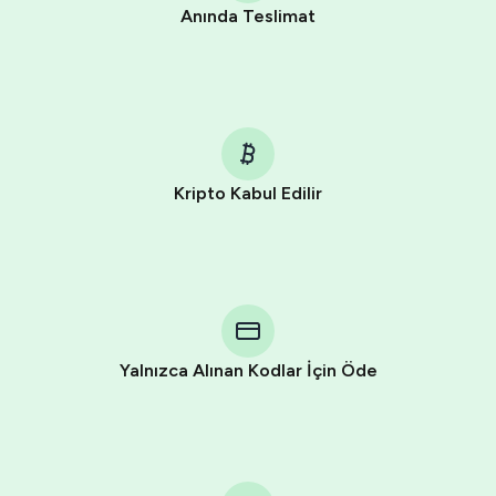
Anında Teslimat
Kripto Kabul Edilir
Purchasing credits through Telegram is a simple two-
step process:
You purchase Stars via the official
@PremiumBot
in
Telegram using your card (or Google Pay, Apple Pay, or
other supported methods).
Yalnızca Alınan Kodlar İçin Öde
You use those Stars to pay our bot and complete the
HidSim credit purchase.
Step 1: Create the order on HidSim