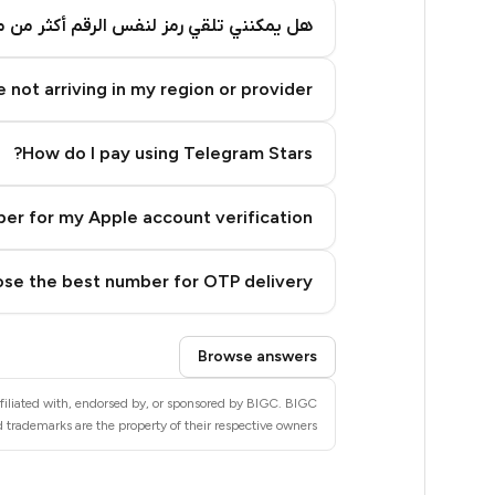
5
هل يمكنني تلقي رمز لنفس الرقم أكثر من م
5
 not arriving in my region or provider?
5
5
How do I pay using Telegram Stars?
5
er for my Apple account verification?
5
5
se the best number for OTP delivery?
4
Step 3: Pay our bot with Stars
Browse answers
4
ffiliated with, endorsed by, or sponsored by BIGC. BIGC
4
d trademarks are the property of their respective owners.
4