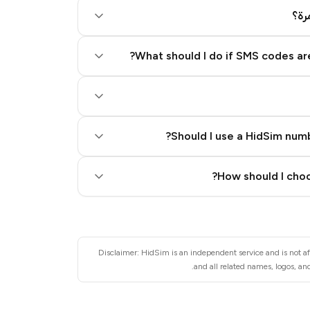
رة؟
What should I do if SMS codes are
Should I use a HidSim numb
Quality High To Low
How should I choo
Price High To Low
Disclaimer: HidSim is an independent service and is not a
and all related names, logos, an