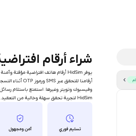
legram is a simple two-step process:
iumBot
in Telegram using your card (or
شراء أرقام افتراضية لـ 
pple Pay, or other supported methods).
d complete the HidSim credit purchase.
يوفر HidSim أرقام هاتف افتراضية مؤقتة و
ئم
أرقامنا للتحقق عب
Step 1: Create the order on HidSim
Pay with Telegram
وفيسبوك وتويتر وغيرها. استمتع باستلام رسائل
HidSim لتجربة تحقق سهلة وخالية من التعقيد.
56
14
9
تسليم فوري
آمن ومجهول
9