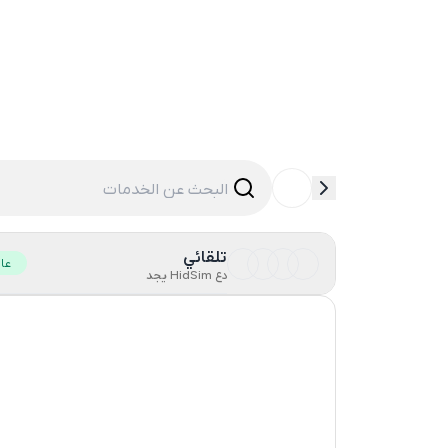
تلقائي
عا
دع HidSim يجد
Hong Kong
United States Of America
United Kingdom
Poland