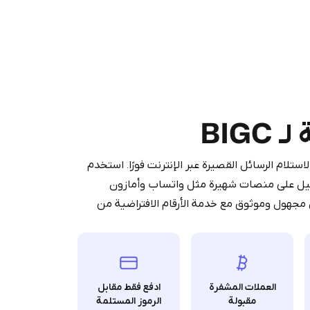
Purchasing credits through Te
You purchase Stars via the official
@Prem
BIGC
Google Pay, A
You use those Stars to pay our bot an
آمنة لاستلام الرسائل القصيرة عبر الإنترنت فورًا. استخدم
ر SMS ورموز OTP أثناء التسجيل على منصات شهيرة مثل واتساب وأمازون
 مجهول وموثوق مع خدمة الأرقام الافتراضية من
Stars
العملات المشفرة
ادفع فقط مقابل
مقبولة
الرموز المستلمة