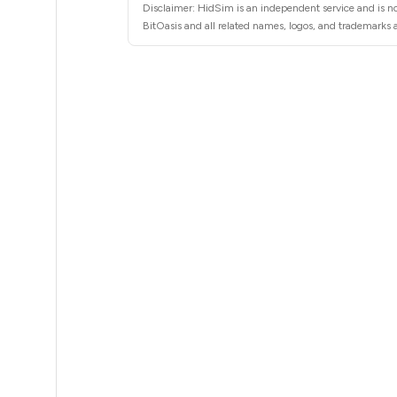
5
Disclaimer: HidSim is an independent service and is not
BitOasis and all related names, logos, and trademarks a
5
5
5
5
5
5
5
5
5
5