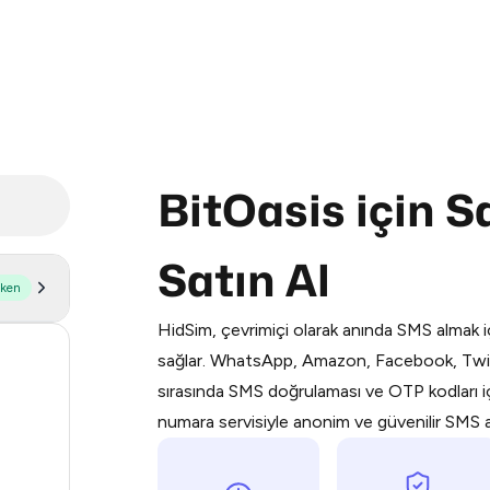
BitOasis için 
Purchasing credits through Telegram
Satın Al
You purchase Stars via the official
@Pr
şken
Google Pay, Apple Pay, or other supp
HidSim, çevrimiçi olarak anında SMS almak iç
You use those Stars to pay our bot an
58
sağlar. WhatsApp, Amazon, Facebook, Twit
sırasında SMS doğrulaması ve OTP kodları içi
Step 1: Create the order on HidSim
14
numara servisiyle anonim ve güvenilir SMS alı
9
Stars
5