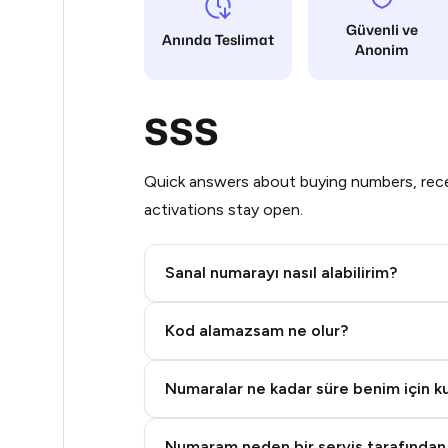
Güvenli ve
5
Anında Teslimat
Anonim
5
SSS
5
5
Quick answers about buying numbers, rece
5
activations stay open.
5
Sanal numarayı nasıl alabilirim?
5
Step 2: Buy Stars in Telegram
5
Kod alamazsam ne olur?
5
Numaralar ne kadar süre benim için kul
5
Numaram neden bir servis tarafından