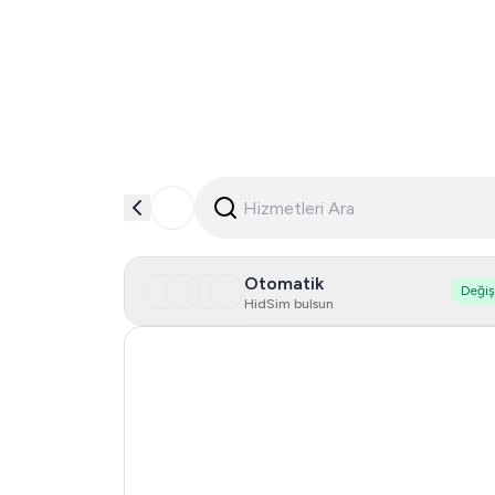
Otomatik
Deği
HidSim bulsun
Hong Kong
United States Of America
United Kingdom
Indonesia