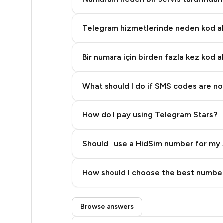
5
5
Telegram hizmetlerinde neden kod 
5
Bir numara için birden fazla kez kod a
5
5
What should I do if SMS codes are not
5
How do I pay using Telegram Stars?
5
Should I use a HidSim number for my 
5
5
Quality High To Low
How should I choose the best number
Price High To Low
5
Step 3: Pay our bot with Stars
5
Browse answers