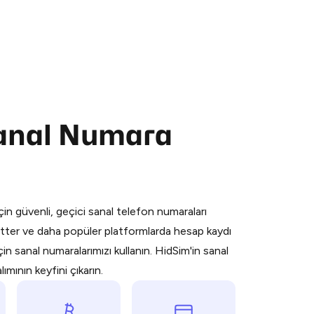
Sanal Numara
 is a simple two-step process:
emiumBot
in Telegram using your card (or
orted methods).
in güvenli, geçici sanal telefon numaraları
d complete the HidSim credit purchase.
ter ve daha popüler platformlarda hesap kaydı
n sanal numaralarımızı kullanın. HidSim'in sanal
Pay with Telegram
mının keyfini çıkarın.