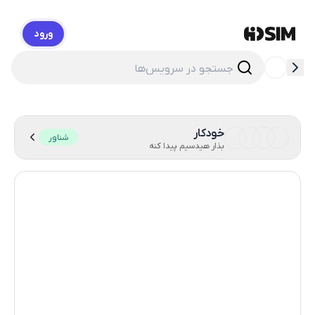
ورود
HidSim
خودکار
شناور
بذار هیدسیم پیدا کنه
هنگ کنگ
56
ایالات متحده آمریکا
14
مکزیک
11
انگلستان
9
هند
12