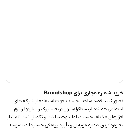
ترکیه
12
آرژانتین
12
کلمبیا
12
فرانسه
3
مصر
1.23
ایرلند
0.96
روسیه
0.27
خرید شماره مجازی برای Brandshop
تصور کنید قصد ساخت حساب جهت استفاده از شبکه های
اجتماعی همانند اینستاگرام، توییتر، فیسبوک و سایتها و نرم
افزارهای مختلف هستید، اما جهت ساخت و تکمیل ثبت نام نیاز
به وارد کردن شماره موبایل و تأیید پیامکی هستید! مخصوصا