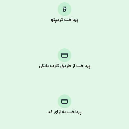
پرداخت کریپتو
پرداخت از طریق کارت بانکی
Purchasing credits through Telegram is a simple two-
step process:
You purchase Stars via the official
@PremiumBot
in
Telegram using your card (or Google Pay, Apple Pay, or
other supported methods).
پرداخت به ازای کد
You use those Stars to pay our bot and complete the
HidSim credit purchase.